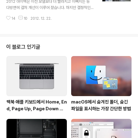
2012 아이맥은 이전 모델보다 더 빨라지고 이뻐지는 등
S/ 4765T (35W)의 i7 데스크탑 라인업과 4670K/ 46
다방면에 걸쳐 개선이 이루어 졌습니다. 하지만 결정적인
70/4670T/ 4570/ 4670S/ 4570S/ 4430S의 i5 데
기능 한 가지가 2012 모델에 빠져 있습니다. 그건 바로 아
스크탑 라인업까지 총 14종의..
14
10
2012. 12. 22.
이맥을 '벽에 걸 수 없다는 점'입니다. ➥ 링크: iMac과 LE
D Cinema/Apple Thunderbolt 디스플레이를 위한 V
ESA 마운트 어댑터 키트지난 모델까지만 해도 본체에서
스탠드를 분리하고 그 자리에 애플에서 판매하는 VESA 마
운트 업데이트 키트를 장착하면 아이맥을 벽에 걸 수 있었
이 블로그 인기글
습니다. 혹은 써드파티 모니터 암과 결합해 아이맥의 높낮
이를 자유롭게 조절하거나 피벗 기능 등을 사용할 수 있었
습니다. * 위 이미지: 구 아이맥 모델에 VESA 마운티 킷을
달아 벽에 거치한 모습하지만 애플 2012 아이맥부터 스탠
드를..
맥북∙애플 키보드에서 Home, En
macOS에서 숨겨진 폴더, 숨긴
d, Page Up, Page Down 키
파일을 표시하는 가장 간단한 방법
사용하기