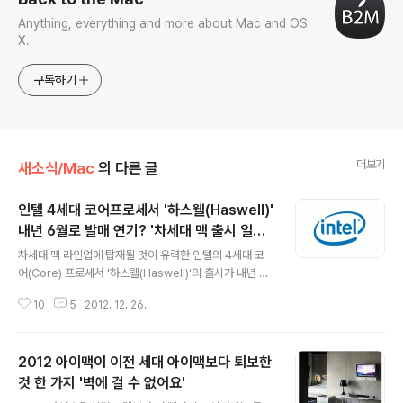
Anything, everything and more about Mac and OS
X.
구독하기
더보기
새소식/Mac
의 다른 글
인텔 4세대 코어프로세서 '하스웰(Haswell)'
내년 6월로 발매 연기? '차세대 맥 출시 일정
글 내용
도 미궁 속으로'
차세대 맥 라인업에 탑재될 것이 유력한 인텔의 4세대 코
어(Core) 프로세서 '하스웰(Haswell)'의 출시가 내년 4
월에서 6월로 연기된 것으로 알려졌습니다.PC 전문 매체
10
5
2012. 12. 26.
VR-Zone이 오늘 공개한 인텔 내부 자료에 의하면 하스웰
의 발표는 2013년 5월 27일에서 6월 7일 사이에 이뤄질
전망이며, 2013년 6월 2일에 판촉과 제품 선적이 시작될
2012 아이맥이 이전 세대 아이맥보다 퇴보한
것으로 나타났습니다. 이는 애초 알려진 4월 출시에 비해
2달이나 일정이 밀려난 것입니다. 이번에 공개된 자료에는
것 한 가지 '벽에 걸 수 없어요'
글 내용
하스웰의 출시일과 함께 4770K/ 4770/ 4770T/ 4770