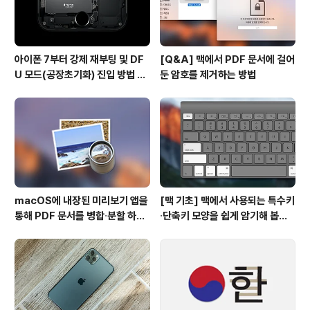
아이폰 7부터 강제 재부팅 및 DF
[Q&A] 맥에서 PDF 문서에 걸어
U 모드(공장초기화) 진입 방법 변
둔 암호를 제거하는 방법
경
macOS에 내장된 미리보기 앱을
[맥 기초] 맥에서 사용되는 특수키
통해 PDF 문서를 병합∙분할 하는
∙단축키 모양을 쉽게 암기해 봅시
방법
다!