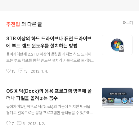
더보기
추천팁
의 다른 글
3TB 이상의 하드 드라이브나 퓨전 드라이브
에 부트 캠프 윈도우를 설치하는 방법
글 내용
들어가며현재 2.2TB 이상의 용량을 가지는 하드 드라이
브는 부트 캠프를 통한 윈도우 설치가 기술적으로 불가능
하다고 알려져 있습니다. 이로 인해 최신 아이맥을 구입하
15
13
2013. 1. 4.
면서 3TB 저장장치 옵션(퓨전 드라이브 구성 옵션이나 단
일 HDD 옵션 모두)을 선택하거나 구형 맥에 3TB HDD를
추가한 경우 부트 캠프 지원(Boot Camp Assistant) 프
OS X 닥(Dock)의 응용 프로그램 영역에 폴
로그램을 실행하면 화면에 에러 메시지만 표시될 뿐 윈도
우 파티션 구성이 제대로 진행되지 않습니다. 앞서 블로그
더나 파일을 올려놓는 꼼수
글 내용
를 통해서도 이와 관련된 정보글과 뉴스를 수차례 전해드
들어가며일반적으로 닥(Dock)의 가운데 위치한 빗금을
린 바 있습니다.➥ 3TB 퓨전 드라이브 옵션 추가한 아이맥
경계로 왼쪽으로는 응용 프로그램만 올려놓을 수 있으며
에 부트캠프가 지원되지 않아 당혹스러운 얼리 아답터들
오른쪽에는 폴더나 개별 파일만 올려놓을 수 있습니다. 하
➥ 애플 퓨전 드라이브는 무엇인가? 또 어떻게 작동하는
7
5
2013. 1. 2.
지만 일종의 꼼수를 사용해 (아래 이미지처럼) 응용 프로그
가? ➥ Mac mini (La..
램 영역에 폴더나 파일을 올려놓는 것이 가능합니다 :-) 어
떤 꼼수인지 한 번 알아볼까요? 적용 방법 0. 본격적으로