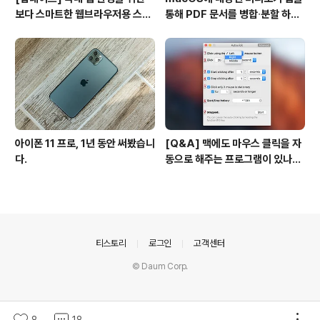
보다 스마트한 웹브라우저용 스타
통해 PDF 문서를 병합∙분할 하는
일 시트(CSS)
방법
아이폰 11 프로, 1년 동안 써봤습니
[Q&A] 맥에도 마우스 클릭을 자
다.
동으로 해주는 프로그램이 있나
요? #오토클릭 #오토마우스
의안내
티스토리
로그인
고객센터
© Daum Corp.