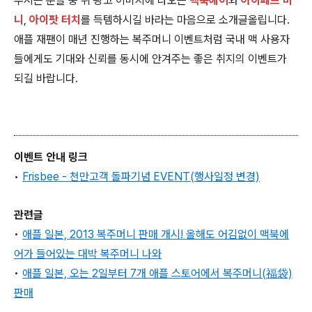
주시는 분들 중 위 광고 이미지에 나오는
맥북에어
와
아이패드 미
니
,
아이팟 터치
를 득템하시길 바라는 마음으로 소개글올립니다.
애플 재팬이 매년 진행하는 복주머니 이벤트처럼 국내 맥 사용자
들에게도 기대와 신뢰를 동시에 안겨주는 좋은 취지의 이벤트가
되길 바랍니다.
이벤트 안내 링크
•
Frisbee - 천만고객 돌파기념 EVENT(행사일정 변경)
관련글
•
애플 일본, 2013 복주머니 판매 개시! 올해도 어김없이 맥북에
어가 들어있는 대박 복주머니 나와
•
애플 일본, 오는 2일부터 7개 애플 스토어에서 복주머니(福袋)
판매