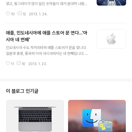
었고, 동그라미가 많이 달린 숫자들이 대거 쏟아져 나왔습
니다. 외신들도 이와 관련해 각종 그래프와 전망, 분석 보도
10
12
2013. 1. 24.
를 내고 있는데 이중 몇 가지 보도를 인용해 핵심적인 내용
을 추려봤습니다. *참고: 우리나라의 회계연도는 매년 1월
1일 시작해 12월 31일에 끝나는 반면 미국의 회계연도는
애플, 인도네시아에 애플 스토어 문 연다...'아
매년 10월 1일에 시작해 다음 해 9월 30일에 끝납니다. 따
라서 미국의 회계연도 1분기는 한국의 회계연도 4분기에
시아 네 번째'
글 내용
해당합니다. 따라서 이번의 애플 1분기 실적 발표는 2012
인도네시아 수도 자카르타에 애플 스토어가 문을 엽니다.
년 10월 1일부터 2012년 12월 31일까지 데이터에 근거
일본과 홍콩, 중국에 이어 아시아에서는 네 번째입니다. 뉴
하고 있습니다. 긍정적인 면 미화 544억 달러 매출(약 한
질랜드위크(NZWeek)는 22일(현지시간) 애플이 인도네
화 58조 2천억원), 131억 달러(약 한화 14조원) ..
11
10
2013. 1. 23.
시아 투자청(BKPM)에 제출한 애플스토어 운영 신청이 최
종 허가되었으며, 곧 미화 2~300만불 정도가 애플 스토어
설립에 투입될 것이라 전했습니다. 이와 함께 2010년 이
후로 사업이 중지된 온라인 스토어도 조만간 서비스가 재
개될 것으로 내다봤습니다. 애플은 지난 2008년부터 201
이 블로그 인기글
0년까지 인도네시아에서 온라인 스토어를 운영했지만 제
품 배송의 난관 때문에 제품 직접 판매를 중단하고 오로지
제품 설명 및 가격 안내의 목적으로만 온라인 웹사이트가
유지해 왔습니다. 하지만 인도네시아인들이 현지에서 애플
웹사이트에 안내되어 있는 가격대로 ..