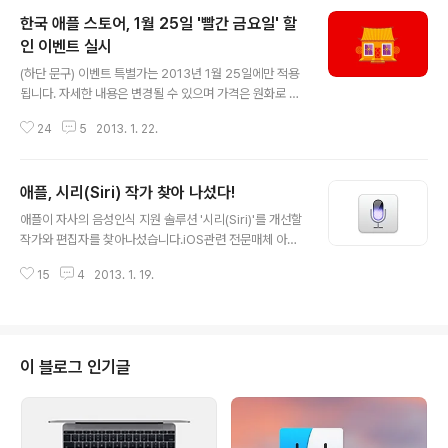
한국 애플 스토어, 1월 25일 '빨간 금요일' 할
인 이벤트 실시
글 내용
(하단 문구) 이벤트 특별가는 2013년 1월 25일에만 적용
됩니다. 자세한 내용은 변경될 수 있으며 가격은 원화로 표
기됩니다. 프로모션 가격은 기타 프로모션과 함께 중복 적
24
5
2013. 1. 22.
용되지 않습니다. 제품 사양은 변경될 수 있습니다. 판매가
는 보유 재고에 한하며 재고 소진 시까지 제공됩니다. 고객
당 구입 가능한 제품 개수가 제한될 수 있습니다. 더 자세한
애플, 시리(Siri) 작가 찾아 나섰다!
내용은 080-330-8877로 문의하시기 바랍니다. 한국
글 내용
온라인 애플 스토어가 2013년 설을 맞아 1월 25일 하루
애플이 자사의 음성인식 지원 솔루션 '시리(Siri)'를 개선할
동안 '빨간 금요일(Red Friday)' 특별 할인 이벤트를 실시
작가와 편집자를 찾아나섰습니다.iOS관련 전문매체 아이
합니다. 이번 이벤트는 한국을 비롯해 중국과 홍콩, 대만 등
모어(iMore)에 따르면 애플은 '시리 개발팀을 도와 시리를
(일본을 제외한) 일부 아시아 국가에서 동시에 실시되며,
15
4
2013. 1. 19.
혁신시켜줄, 특출나게 창조적인 인재'를 구한다고 비지니
할인 대상 물품과 할인율은 당일 발표될 예정입니다. 할인
스 소셜사이트 링크드인(Linked in)에 직접 구인 광고를
율이 ..
내걸었습니다. 또한 '기술적인 개발 환경에서 언어에 대한
애정과 재담, 대화 기술을 결합해 일상 생활에 창조적인 컨
텐츠를 제공할 수 있는 사람'을 원한다고 덧붙였습니다. 애
이 블로그 인기글
플은 지난해 10월 아이폰 5를 소개하면서 애플의 음성인
식 솔루션(시리)을 지속적으로 혁신해 나갈 것이라 말하기
도 했습니다. 그런데 이번 구인 광고는 애플이 말하는 시리
의 혁신이 단순히 기능 추가에 머무는 것이 아니라, 기기와