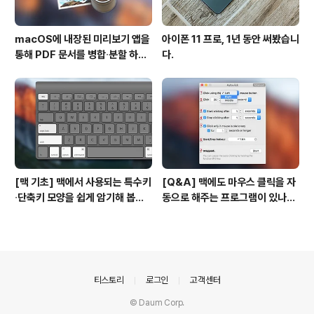
macOS에 내장된 미리보기 앱을
아이폰 11 프로, 1년 동안 써봤습니
통해 PDF 문서를 병합∙분할 하는
다.
방법
[맥 기초] 맥에서 사용되는 특수키
[Q&A] 맥에도 마우스 클릭을 자
∙단축키 모양을 쉽게 암기해 봅시
동으로 해주는 프로그램이 있나
다!
요? #오토클릭 #오토마우스
의안내
티스토리
로그인
고객센터
© Daum Corp.