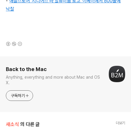
•
애플스토어 '지니어스 바 알류미늄 로고' 이베이에서 600불에
낙찰
(새창열림)
로그 정보
Back to the Mac
Anything, everything and more about Mac and OS
X.
구독하기
더보기
새소식
의 다른 글