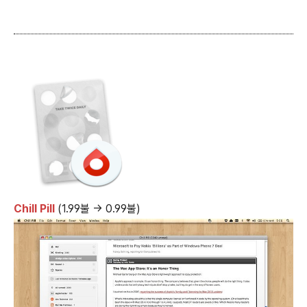
Chill Pill
(1.99불 → 0.99불)