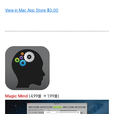
View in Mac App Store
$0.00
Magic Mind
(4.99불 → 1.99불)