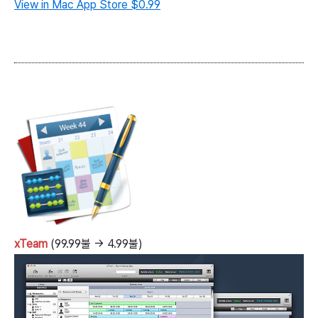
View in Mac App Store
$0.99
xTeam
(99.99불 → 4.99불)