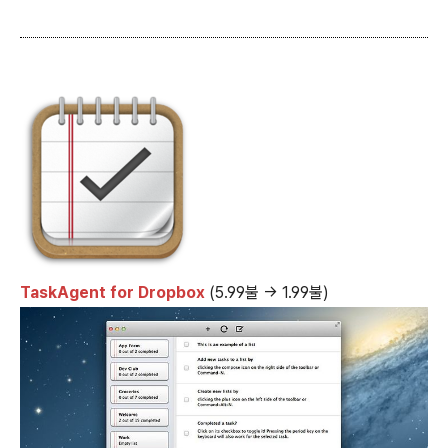
TaskAgent for Dropbox
(5.99불 → 1.99불)