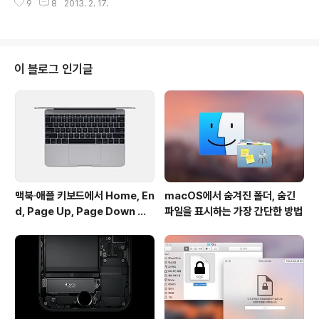
Battlefield: B..
9
8
2013. 2. 17.
판매되고 있습니다. 이는 지난 2011년에 유료화된 이후로
가장 낮은 가격에 판매되는 것입니다.그로울은 소프트웨어
가 사용자에게 전하고자 하는 중요한 메시지를 작은 알림
창을 통해 전달해주는 일종의 창구 역할을 하는 프로그램
입니다. 2004년도에 처음 대중에 소개된 이후로 장장 7년
이 블로그 인기글
이라는 세월 동안 꾸준히 개량에 개량을 거듭해 오며 '맥 사
용자들이 무조건 설치해야 할 응용 프로그램 1순위'에 이름
을 올려왔지만… 2011년 말에 전격적으로 유료 판매 체제
로 돌아서면서... 또, 그로울을 대체할 수 있는 알림 센터(N
o..
맥북∙애플 키보드에서 Home, En
macOS에서 숨겨진 폴더, 숨긴
d, Page Up, Page Down 키
파일을 표시하는 가장 간단한 방법
사용하기