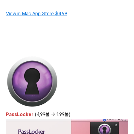
View in Mac App Store
$4.99
PassLocker
(4,99불 → 1.99불)