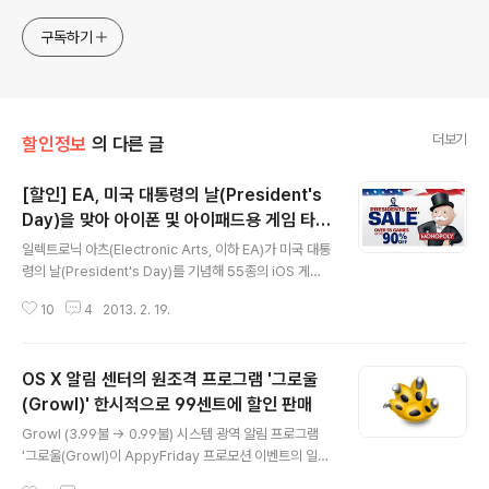
구독하기
더보기
할인정보
의 다른 글
[할인] EA, 미국 대통령의 날(President's
Day)을 맞아 아이폰 및 아이패드용 게임 타이
글 내용
틀 최대 90% 할인
일렉트로닉 아츠(Electronic Arts, 이하 EA)가 미국 대통
령의 날(President's Day)를 기념해 55종의 iOS 게임
을 단돈 1불에 전격 판매하고 있습니다. 아쉽게도 맥용 타
10
4
2013. 2. 19.
이틀은 할인 품목에 빠져 있으나 니드 포 스피드: 모스트 원
티드에서부터 쉬프트 2, 데드 스페이스, 모노폴리, 심즈 등
인기 iOS 타이틀이 대거 포함되어 있으니 평상시에 구매를
OS X 알림 센터의 원조격 프로그램 '그로울
노리고 계셨던 분들에게 좋은 기회가 될것같습니다 :-) 애
플스토어 단축 URL아래 링크로 접속하시면 EA사의 게임
(Growl)' 한시적으로 99센트에 할인 판매
글 내용
타이틀을 아이튠스에서 한눈에 보실 수 있습니다. http://a
Growl (3.99불 → 0.99불) 시스템 광역 알림 프로그램
ppstore.com/electronicarts* AppStore.com 단
'그로울(Growl)이 AppyFriday 프로모션 이벤트의 일환
축 URL 서비스가 이래서 좋군요^^ (➥ 관련 글) 아이폰용
으로 주말 기간 동안 3.99불에서 75% 할인된 0.99불에