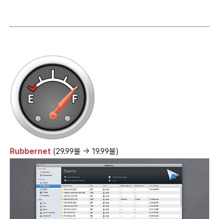
Rubbernet
(29.99불 → 19.99불)