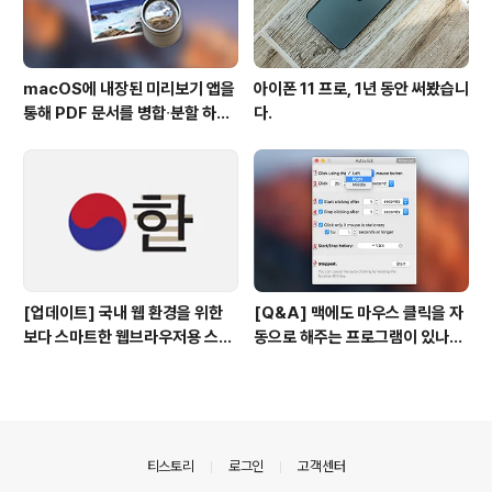
macOS에 내장된 미리보기 앱을
아이폰 11 프로, 1년 동안 써봤습니
통해 PDF 문서를 병합∙분할 하는
다.
방법
[업데이트] 국내 웹 환경을 위한
[Q&A] 맥에도 마우스 클릭을 자
보다 스마트한 웹브라우저용 스타
동으로 해주는 프로그램이 있나
일 시트(CSS)
요? #오토클릭 #오토마우스
의안내
티스토리
로그인
고객센터