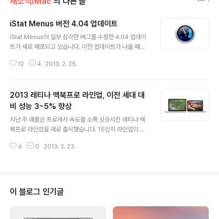
새소식/Mac
의 다른 글
iStat Menus 버전 4.04 업데이트
글 내용
iStat Menus의 일부 심각한 버그를 수정한 4.04 업데이
트가 새로 배포되고 있습니다. 이전 업데이트가 나올 때도
그렇더니 이번 버전도 여전히 자동 업데이트 기능이 제대
12
4
2013. 2. 25.
로 작동하지 않고 있습니다... 혹시 iStat Menus 4를 사용
하시는 분들 중 저처럼 자동 업데이트 기능이 제대로 작동
하지 않는 분들은 아래 첨부한 링크를 통해 4.04 버전 설
2013 레티나 맥북프로 라인업, 이전 세대 대
치 파일을 내려받고 직접 업데이트를 진행할 수 있습니다. i
Stat Menus 4.04현재 잘못된 GPU가 활성화되어 있다
비 성능 3~5% 향상
글 내용
고 표시되는 문제 수정캘린더 화면에서 이번 달에 포함되
지난 주 애플은 프로세서 속도를 소폭 상승시킨 레티나 맥
어 있어야 할 날짜가 다음 달에 포함되어 있는 문제 수정 V
북프로 라인업을 새로 출시했습니다. 15인치 라인업의 기
PN 기능 사용 시 인터넷 접속 속도가 올바르지 않게 표기
본형 모델은 인텔 쿼드코어 i7 2.4 GHz 프로세서가 탑재
되는 문제 수정일부 환경에서 팬 속도를 변경했을 때 곧바
6
0
2013. 2. 23.
되고, 고급형은 쿼드코어 i7 2.7GHz 프로세서가 탑재됩
로 적용..
니다. 또, 사용자화 주문 옵션(이하 CTO)을 통해 쿼드코어
i7 2.8GHz 프로세서를 선택할 수 있습니다. (구 라인업은
각각 2.3 GHz, 2.6 GHz, 2.7 GHz)13인치 레티나 맥북
프로 라인업도 프로세서 속도에 소폭 변동이 있었습니다. 1
이 블로그 인기글
3인치 기본형 모델은 이전과 마찬가지로 인텔 듀얼코어 i5
2.5 GHz 프로세서가 탑재되지만, 256 GB SSD가 기본
탑재되는 고급형 모델은 i5 2.6 GHz 프로세서가 장착되