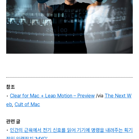
참조
•
Clear for Mac + Leap Motion – Preview
/via
The Next W
eb
,
Cult of Mac
관련 글
•
인간의 근육에서 전기 신호를 읽어 기기에 명령을 내려주는 획기
적인 입력장치 'MYO'