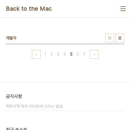
본문 바로가기
Back to the Mac
개발자
1
2
3
4
5
6
7
공지사항
백투더맥 독자 여러분께 드리는 말씀.
최근 포스트