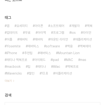
태그
앱
요세미티
아이폰
소프트웨어
개발자
맥북
업데이트
무료
아이맥
프로그램
ios
라이언
어플
매버릭
메버릭
마운틴 라이언
애플리케이션
Yosemite
메버릭스
software
맥용
맥북에어
iPhone
추천팁
매버릭스
Mountain Lion
레티나 맥북프로
아이패드
ipad
MAC
mas
macbook
팁
레티나
iMac
맥북프로
Mavericks
할인
10.8
어플리케이션
더보기
검색