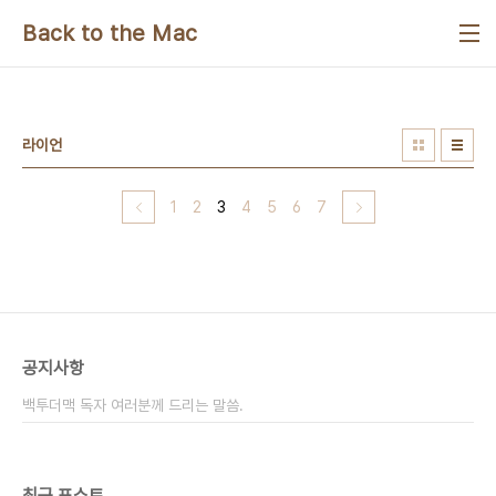
본문 바로가기
Back to the Mac
라이언
1
2
3
4
5
6
7
공지사항
백투더맥 독자 여러분께 드리는 말씀.
최근 포스트