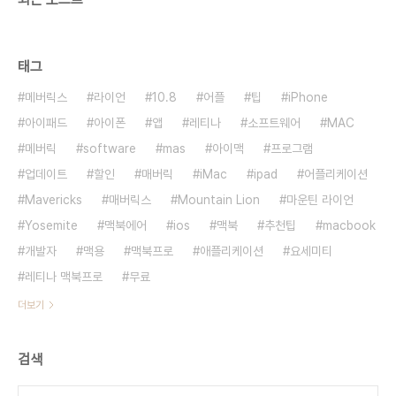
태그
메버릭스
라이언
10.8
어플
팁
iPhone
아이패드
아이폰
앱
레티나
소프트웨어
MAC
메버릭
software
mas
아이맥
프로그램
업데이트
할인
매버릭
iMac
ipad
어플리케이션
Mavericks
매버릭스
Mountain Lion
마운틴 라이언
Yosemite
맥북에어
ios
맥북
추천팁
macbook
개발자
맥용
맥북프로
애플리케이션
요세미티
레티나 맥북프로
무료
더보기
검색