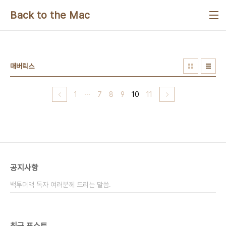
본문 바로가기
Back to the Mac
매버릭스
1
···
7
8
9
10
11
공지사항
백투더맥 독자 여러분께 드리는 말씀.
최근 포스트