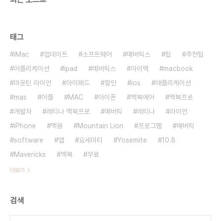
태그
iMac
업데이트
소프트웨어
매버릭스
팁
추천팁
어플리케이션
ipad
메버릭스
아이맥
macbook
마운틴 라이언
아이패드
할인
ios
애플리케이션
mas
어플
MAC
아이폰
맥북에어
맥북프로
개발자
레티나 맥북프로
메버릭
레티나
라이언
iPhone
맥용
Mountain Lion
프로그램
매버릭
software
앱
요세미티
Yosemite
10.8
Mavericks
맥북
무료
더보기
검색