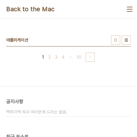
본문 바로가기
Back to the Mac
애플리케이션
1
2
3
4
···
10
공지사항
백투더맥 독자 여러분께 드리는 말씀.
최근 포스트