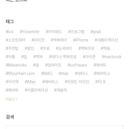
태그
ios
Yosemite
아이패드
프로그램
ipad
소프트웨어
라이언
맥북에어
iPhone
애플리케이션
추천팁
할인
무료
요세미티
맥북프로
맥용
어플
팁
맥북
레티나 맥북프로
아이폰
macbook
Mavericks
앱
업데이트
software
매버릭
Mountain Lion
MAC
mas
레티나
메버릭스
아이맥
iMac
매버릭스
마운틴 라이언
10.8
메버릭
어플리케이션
개발자
더보기
검색