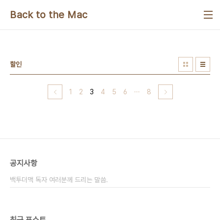
본문 바로가기
Back to the Mac
할인
1
2
3
4
5
6
···
8
공지사항
백투더맥 독자 여러분께 드리는 말씀.
최근 포스트