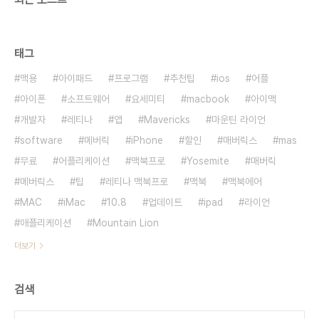
태그
맥용
아이패드
프로그램
추천팁
ios
어플
아이폰
소프트웨어
요세미티
macbook
아이맥
개발자
레티나
앱
Mavericks
마운틴 라이언
software
메버릭
iPhone
할인
매버릭스
mas
무료
어플리케이션
맥북프로
Yosemite
매버릭
메버릭스
팁
레티나 맥북프로
맥북
맥북에어
MAC
iMac
10.8
업데이트
ipad
라이언
애플리케이션
Mountain Lion
더보기
검색