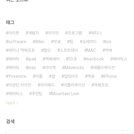
태그
아이폰
개발자
라이언
프로그램
레티나
software
iMac
무료
팁
요세미티
ios
레티나 맥북프로
할인
소프트웨어
MAC
맥북
메버릭
ipad
맥북에어
10.8
macbook
메버릭스
매버릭
mas
아이맥
Mavericks
애플리케이션
Yosemite
어플
앱
업데이트
맥용
iPhone
마운틴 라이언
아이패드
어플리케이션
맥북프로
매버릭스
추천팁
Mountain Lion
더보기
검색