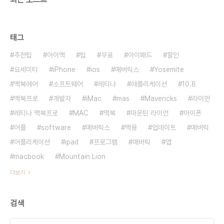
태그
추천팁
아이맥
팁
무료
아이패드
할인
요세미티
iPhone
ios
매버릭스
Yosemite
맥북에어
소프트웨어
레티나
애플리케이션
10.8
맥북프로
개발자
iMac
mas
Mavericks
라이언
레티나 맥북프로
MAC
맥북
마운틴 라이언
아이폰
어플
software
메버릭스
맥용
업데이트
메버릭
어플리케이션
ipad
프로그램
매버릭
앱
macbook
Mountain Lion
더보기
검색