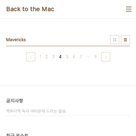
본문 바로가기
Back to the Mac
Mavericks
1
2
3
4
5
6
7
···
9
공지사항
백투더맥 독자 여러분께 드리는 말씀.
최근 포스트