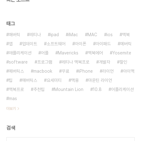
태그
매버릭
레티나
ipad
iMac
MAC
ios
맥북
앱
업데이트
소프트웨어
아이폰
아이패드
메버릭
애플리케이션
어플
Mavericks
맥북에어
Yosemite
software
프로그램
레티나 맥북프로
개발자
할인
메버릭스
macbook
무료
iPhone
라이언
아이맥
팁
매버릭스
요세미티
맥용
마운틴 라이언
맥북프로
추천팁
Mountain Lion
10.8
어플리케이션
mas
더보기
검색