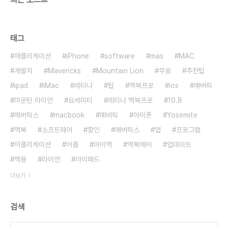
태그
애플리케이션
iPhone
software
mas
MAC
개발자
Mavericks
Mountain Lion
무료
추천팁
ipad
iMac
레티나
팁
맥북프로
ios
매버릭
마운틴 라이언
요세미티
레티나 맥북프로
10.8
메버릭스
macbook
메버릭
아이폰
Yosemite
맥북
소프트웨어
할인
매버릭스
앱
프로그램
어플리케이션
어플
아이맥
맥북에어
업데이트
맥용
라이언
아이패드
더보기
검색