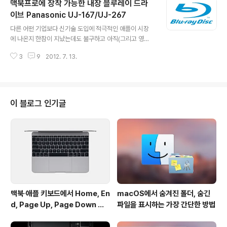
맥북프로에 장착 가능한 내장 블루레이 드라
o 6G 제품군과 동일한 SandForce 2281 칩과 24nm
MLC를 사용하고 있으며, 2012 맥북에어에 장착될 수 있
이브 Panasonic UJ-167/UJ-267
글 내용
도록 SATA 단자부의 디자인만 교체되었습니다. 시퀀셜
다른 어떤 기업보다 신기술 도입에 적극적인 애플이 시장
읽기/쓰기 속도 역시 기존과 동일한 500MB/s급 성능을
에 나온지 한참이 지났는데도 불구하고 아직(그리고 영원
보여주고 있습니다. 먼저 240GB 모델을 $349.99에 출
히) 도입하지 않는 기술이 있습니다. 바로 블루레이(Blu-r
시했으며 120GB및 180GB, 480GB 모델들이 연달..
3
9
2012. 7. 13.
ay) 드라이브입니다. 디지털 음반 판매와 영화 렌탈 사업을
하고 있는 애플이 아이튠즈 활성화를 위해 일부러 블루레
이를 도입하지 않았다는 것이 정설이긴 합니다만 사실 애
플이 처음부터 블루레이를 out-of-안중하지는 않았습니
다. 스티브 잡스가 애플의 CEO로 있던 2008년도에 '블루
이 블로그 인기글
레이를 도입하는 것은 여간 골치아픈 문제가 아니다. 영화
를 보는데 아주 훌륭한 기술이지만, 블루레이 기술을 라이
센스하는 절차가 너무 복잡하다. 시장에 블루레이가 좀 더
안착하기를 기다리고 있는 중이다.[1]' 라는 언급을 통해 블
루레이 도입을 완전히 배제하지는..
맥북∙애플 키보드에서 Home, En
macOS에서 숨겨진 폴더, 숨긴
d, Page Up, Page Down 키
파일을 표시하는 가장 간단한 방법
사용하기