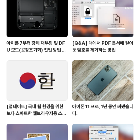
아이폰 7부터 강제 재부팅 및 DF
[Q&A] 맥에서 PDF 문서에 걸어
U 모드(공장초기화) 진입 방법 변
둔 암호를 제거하는 방법
경
[업데이트] 국내 웹 환경을 위한
아이폰 11 프로, 1년 동안 써봤습니
보다 스마트한 웹브라우저용 스타
다.
일 시트(CSS)