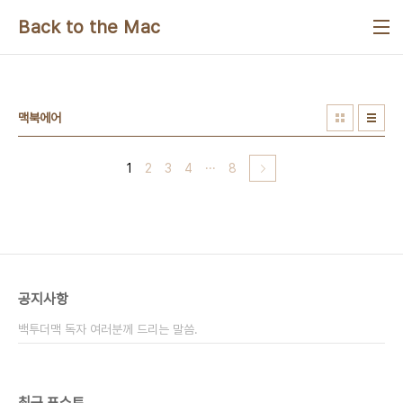
본문 바로가기
Back to the Mac
맥북에어
1
2
3
4
···
8
공지사항
백투더맥 독자 여러분께 드리는 말씀.
최근 포스트