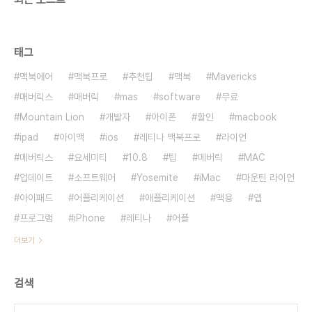
태그
맥북에어
맥북프로
추천팁
맥북
Mavericks
매버릭스
매버릭
mas
software
무료
Mountain Lion
개발자
아이폰
할인
macbook
ipad
아이맥
ios
레티나 맥북프로
라이언
메버릭스
요세미티
10.8
팁
메버릭
MAC
업데이트
소프트웨어
Yosemite
iMac
마운틴 라이언
아이패드
어플리케이션
애플리케이션
맥용
앱
프로그램
iPhone
레티나
어플
더보기
검색