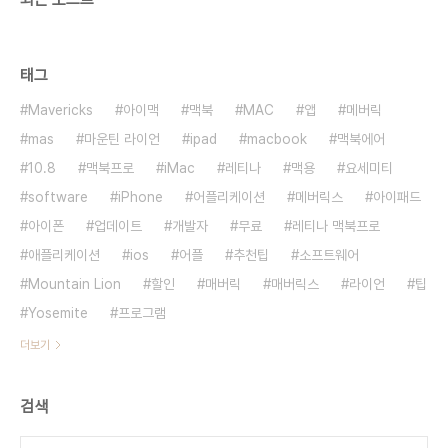
태그
Mavericks
아이맥
맥북
MAC
앱
메버릭
mas
마운틴 라이언
ipad
macbook
맥북에어
10.8
맥북프로
iMac
레티나
맥용
요세미티
software
iPhone
어플리케이션
메버릭스
아이패드
아이폰
업데이트
개발자
무료
레티나 맥북프로
애플리케이션
ios
어플
추천팁
소프트웨어
Mountain Lion
할인
매버릭
매버릭스
라이언
팁
Yosemite
프로그램
더보기
검색