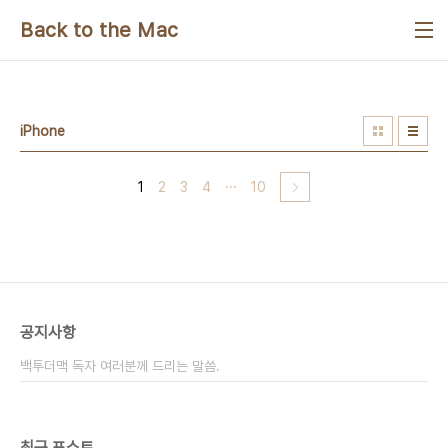
본문 바로가기
Back to the Mac
iPhone
1
2
3
4
···
10
공지사항
백투더맥 독자 여러분께 드리는 말씀.
최근 포스트