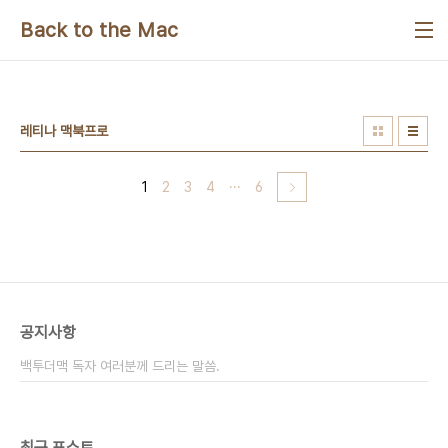
본문 바로가기
Back to the Mac
레티나 맥북프로
1
2
3
4
···
6
공지사항
백투더맥 독자 여러분께 드리는 말씀.
최근 포스트