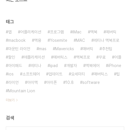
태그
앱
어플리케이션
프로그램
iMac
맥북
메버릭
macbook
맥용
Yosemite
MAC
레티나 맥북프로
마운틴 라이언
mas
Mavericks
매버릭
추천팁
할인
애플리케이션
메버릭스
맥북프로
무료
어플
아이패드
레티나
ipad
개발자
맥북에어
iPhone
ios
소프트웨어
업데이트
요세미티
매버릭스
팁
라이언
아이맥
아이폰
10.8
software
Mountain Lion
더보기
검색