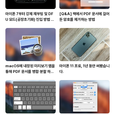
아이폰 7부터 강제 재부팅 및 DF
[Q&A] 맥에서 PDF 문서에 걸어
U 모드(공장초기화) 진입 방법 변
둔 암호를 제거하는 방법
경
macOS에 내장된 미리보기 앱을
아이폰 11 프로, 1년 동안 써봤습니
통해 PDF 문서를 병합∙분할 하는
다.
방법