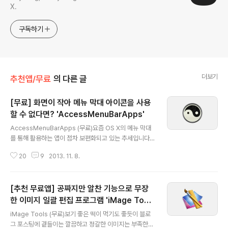
X.
구독하기
더보기
추천앱/무료
의 다른 글
[무료] 화면이 작아 메뉴 막대 아이콘을 사용
할 수 없다면? 'AccessMenuBarApps'
글 내용
AccessMenuBarApps (무료)요즘 OS X의 메뉴 막대
를 통해 활용하는 앱이 점차 보편화되고 있는 추세입니다.
간단한 메모 앱에서부터 시스템 모니터링 유틸리티까지 종
20
9
2013. 11. 8.
류도 매우 다양합니다. 메뉴 막대 아이콘을 통해 사용할 필
요가 전혀 없는데도 일단 메뉴 막대에 아이콘을 등록하는
앱도 그 수가 적지 않습니다. 여기에 와이파이나 블루투스,
[추천 무료앱] 공짜지만 알찬 기능으로 무장
배터리, 스피커 볼륨 등을 파악할 수 있는 시스템 기본 아이
콘도 메뉴 막대를 한자리씩 차지하고 있습니다. 그야말로
한 이미지 일괄 편집 프로그램 'iMage Tool
글 내용
메뉴 막대 앱이 풍년입니다.메뉴 막대 아이콘은 접근성이
s'
iMage Tools (무료)보기 좋은 떡이 먹기도 좋듯이 블로
우수하고 활용도가 매우 높아 사용자나 개발자 할 것없이
그 포스팅에 곁들이는 깔끔하고 정갈한 이미지는 부족한