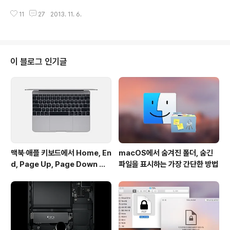
모두 선호하는 인터페이스입니다. 하지만 모니터 해상도가
글솜씨를 메꿔주는 고마운 존재이자 글을 읽는 사람의 이
낮은 맥에 너무 많은 메뉴 막대 아이콘을 추가하면 메뉴 항
11
27
2013. 11. 6.
해를 돕는데도 큰 기여를 하는 훌륭한 도구가 됩니다. 그런
목에 가려 제대로 표시되지 ..
데 블로그에 올릴 이미지를 한땀 한땀 정성스럽게 준비할
때도 있지만, 수~수십 장의 이미지를 일일이 가공하고 처
리하기란 여간 귀찮은 작업이 아닙니다. 이미지가 웹 브라
우저에 깨끗하게 표시되도록 리사이즈, 외각선 처리가 필
이 블로그 인기글
요할 때도 있고, 이미지 분류가 용이하도록 파일명을 일괄
적으로 변경해야 할 때도 있는 등 손이 많이 가게 마련입니
다.이번에 소개해드리는 iMage Tools은 대량의 이미지
를 매우 손쉽고 효율적으로 가공할 수 있는 이미지 편집 프
로그램입니다. 게다가 맥 앱스토어에서..
맥북∙애플 키보드에서 Home, En
macOS에서 숨겨진 폴더, 숨긴
d, Page Up, Page Down 키
파일을 표시하는 가장 간단한 방법
사용하기