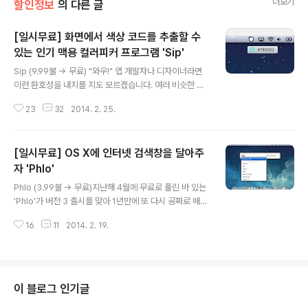
더보기
할인정보
의 다른 글
[일시무료] 화면에서 색상 코드를 추출할 수
있는 인기 맥용 컬러피커 프로그램 'Sip'
글 내용
Sip (9.99불 → 무료) "와우!" 앱 개발자나 디자이너라면
이런 환호성을 내지를 지도 모르겠습니다. 여러 비슷한 앱
가운데에서도 완성도가 높고 인터페이스가 깔끔해 개발자
23
32
2014. 2. 25.
사이에서 많은 인기를 끌고 있는 컬러피커(Color Picker)
'Sip'이 맥 앱스토어에 무료로 풀렸기 때문입니다. 컬러피
커는 화면 위에 보이는 어떤 특정 픽셀을 집어내 그 색상값
[일시무료] OS X에 인터넷 검색창을 달아주
을 추출하는 프로그램입니다. 특히 그래픽 작업을 하거나
앱을 개발할 때 각각의 그래픽 요소의 어울림을 고려한 최
자 'Phlo'
글 내용
적의 색상을 선택할 수 있어 매우 유용합니다. ▼ 맥 운영
Phlo (3.99불 → 무료)지난해 4월에 무료로 풀린 바 있는
체제 자체에서도 '색상 패널'이라는 기능을 제공하지만, 원
'Phlo'가 버전 3 출시를 맞아 1년만에 또 다시 공짜로 배포
할 때 열어보기 불편하고 기능이 제한적이라 사용이 꺼려
되고 있습니다.먼저 한 가지 전제를 깔고 앱을 소개해야 할
지는 것이 사실입니다. 하지만 Sip은 메뉴 막대와 키보드
16
11
2014. 2. 19.
것 같습니다. 현재 Alfred, LaunchBar, QuickSilver 같
단축키 등을 통..
은 키보드 런처를 쓰시는 분은 굳이 Phlo를 사용하실 필요
가 없습니다. Phlo는 앞의 세 앱에서 "인터넷 검색 기능"만
오려낸듯한 앱이기 때문입니다. ▼ Phlo는 키보드 단축키
로 띄우는 검색창을 통해 평소 즐겨 방문하는 포털 사이트
이 블로그 인기글
나 검색 사이트, 인터넷 사전 등을 검색할 수 있도록 해주는