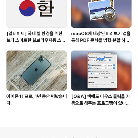
[업데이트] 국내 웹 환경을 위한
macOS에 내장된 미리보기 앱을
보다 스마트한 웹브라우저용 스타
통해 PDF 문서를 병합∙분할 하는
일 시트(CSS)
방법
아이폰 11 프로, 1년 동안 써봤습니
[Q&A] 맥에도 마우스 클릭을 자
다.
동으로 해주는 프로그램이 있나
요? #오토클릭 #오토마우스
의안내