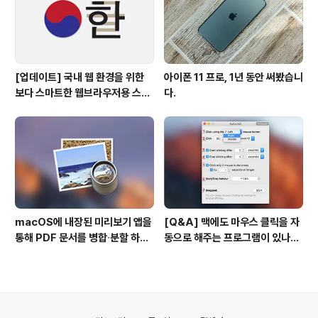
[업데이트] 국내 웹 환경을 위한
아이폰 11 프로, 1년 동안 써봤습니
보다 스마트한 웹브라우저용 스타
다.
일 시트(CSS)
macOS에 내장된 미리보기 앱을
[Q&A] 맥에도 마우스 클릭을 자
통해 PDF 문서를 병합∙분할 하는
동으로 해주는 프로그램이 있나
방법
요? #오토클릭 #오토마우스
의안내