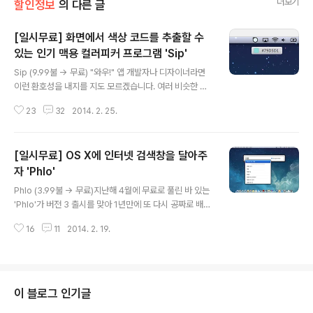
더보기
할인정보
의 다른 글
[일시무료] 화면에서 색상 코드를 추출할 수
있는 인기 맥용 컬러피커 프로그램 'Sip'
글 내용
Sip (9.99불 → 무료) "와우!" 앱 개발자나 디자이너라면
이런 환호성을 내지를 지도 모르겠습니다. 여러 비슷한 앱
가운데에서도 완성도가 높고 인터페이스가 깔끔해 개발자
23
32
2014. 2. 25.
사이에서 많은 인기를 끌고 있는 컬러피커(Color Picker)
'Sip'이 맥 앱스토어에 무료로 풀렸기 때문입니다. 컬러피
커는 화면 위에 보이는 어떤 특정 픽셀을 집어내 그 색상값
[일시무료] OS X에 인터넷 검색창을 달아주
을 추출하는 프로그램입니다. 특히 그래픽 작업을 하거나
앱을 개발할 때 각각의 그래픽 요소의 어울림을 고려한 최
자 'Phlo'
글 내용
적의 색상을 선택할 수 있어 매우 유용합니다. ▼ 맥 운영
Phlo (3.99불 → 무료)지난해 4월에 무료로 풀린 바 있는
체제 자체에서도 '색상 패널'이라는 기능을 제공하지만, 원
'Phlo'가 버전 3 출시를 맞아 1년만에 또 다시 공짜로 배포
할 때 열어보기 불편하고 기능이 제한적이라 사용이 꺼려
되고 있습니다.먼저 한 가지 전제를 깔고 앱을 소개해야 할
지는 것이 사실입니다. 하지만 Sip은 메뉴 막대와 키보드
16
11
2014. 2. 19.
것 같습니다. 현재 Alfred, LaunchBar, QuickSilver 같
단축키 등을 통..
은 키보드 런처를 쓰시는 분은 굳이 Phlo를 사용하실 필요
가 없습니다. Phlo는 앞의 세 앱에서 "인터넷 검색 기능"만
오려낸듯한 앱이기 때문입니다. ▼ Phlo는 키보드 단축키
로 띄우는 검색창을 통해 평소 즐겨 방문하는 포털 사이트
이 블로그 인기글
나 검색 사이트, 인터넷 사전 등을 검색할 수 있도록 해주는