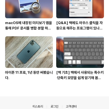
macOS에 내장된 미리보기 앱을
[Q&A] 맥에도 마우스 클릭을 자
통해 PDF 문서를 병합∙분할 하는
동으로 해주는 프로그램이 있나
방법
요? #오토클릭 #오토마우스
아이폰 11 프로, 1년 동안 써봤습니
[맥 기초] 맥에서 사용되는 특수키
다.
∙단축키 모양을 쉽게 암기해 봅시
다!
의안내
티스토리
로그인
고객센터