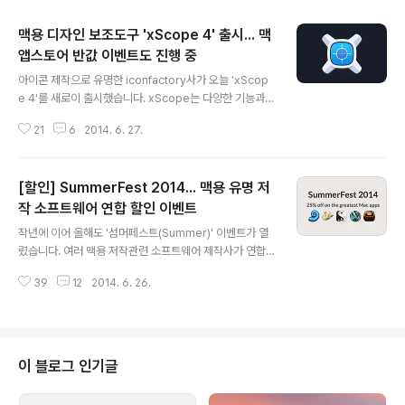
맥용 디자인 보조도구 'xScope 4' 출시... 맥
앱스토어 반값 이벤트도 진행 중
글 내용
아이콘 제작으로 유명한 iconfactory사가 오늘 'xScop
e 4'를 새로이 출시했습니다. xScope는 다양한 기능과
편리한 인터페이스를 겸비해 디자이너와 개발자 사이에서
21
6
2014. 6. 27.
큰 호평을 받고 있는 웹디자인∙앱 개발 보조도구입니다.가
장 주된 기능은 화면에 띄워진 그래픽 요소의 크기와 각도
를 측정할 수 있는 '디지털 눈금자' 기능이며, 그 외에도 목
[할인] SummerFest 2014... 맥용 유명 저
업 이미지를 iOS 컴패니언 앱에서 곧바로 확인할 수 있는
미러링 기능과 화면을 16배까지 확대해서 볼 수 있는 루페
작 소프트웨어 연합 할인 이벤트
글 내용
기능, 화면에 가상의 기준선을 띄울 수 있는 가이드 기능 등
작년에 이어 올해도 '섬머페스트(Summer)' 이벤트가 열
그래픽 작업에 도움이 되는 다양한 기능을 갖추고 있습니
렸습니다. 여러 맥용 저작관련 소프트웨어 제작사가 연합
다. 전문 디자이너가 아닌 저의 경우 스크린 샷을 픽셀 단위
하여 1년에 두 차례 섬머페스트와 윈터페스트라는 이름으
로 정밀하게 촬영하거나 CSS 스타일시트를 편집할 때 xS
39
12
2014. 6. 26.
로 자사 제품을 저렴한 가격에 판매하는 이벤트인데, 평소
cope를 왕..
할인을 잘 하지 않는 DEVONThink, Nisus Writer, Tin
derbox 등 이름만 들어도 익숙한 유명 소프트웨어가 할
인 대상입니다. 작년보다 할인 품목은 줄었지만, 할인율이
20%에서 25%로 올라가 약간이나마 더 저렴한 가격에 소
이 블로그 인기글
프트웨어를 구매할 수 있습니다. 평소 같았으면 DEVONT
hink와 Scriverner 구매를 적극 권장해드렸을 텐데, Scr