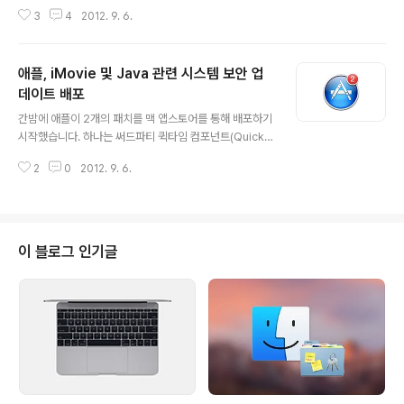
번호 연동, 사진 스트림 공유등 iOS 6의 새 기능을 상당 부
3
4
2012. 9. 6.
분 공유하고 있습니다. 차세대 아이폰 등장 및 iOS 6 GM
버전 배포가 유력시되고 있는 애플 미디어 이벤트가 1주일
앞으로 성큼 다가오면서 애플은 유례없이 빠른 속도로 OS
애플, iMovie 및 Java 관련 시스템 보안 업
X 10.8.2 베타 테스트를 진행하고 있습니다.10.8.2 첫 베
타 빌드가 나온지 1주일만에 두 번째 베타 빌드가 나왔는
데이트 배포
글 내용
데, 다시 1주일 만에 세 번째 베타 빌드가 배포되는 등 1주
간밤에 애플이 2개의 패치를 맥 앱스토어를 통해 배포하기
일 간격으로 베타 빌드가 배포되고 있는데 iOS 6 GM 버
시작했습니다. 하나는 써드파티 퀵타임 컴포넌트(Quick
전과 동시에 10.8.2 정식 버전이 배포될 것으로 예상됩니
Time Components) 때문에 iMovie가 실행되지 않는
다. 이번 버전의 빌드 넘버는 12C43 이며 용량..
2
0
2012. 9. 6.
문제를 해결한 iMovie 9.0.8 업데이트입니다.또 하나는
자바 플러그인 관련 시스템 보안 업데이트로, 일정 시간 이
상 자바 플러그인을 사용하지 않을 경우 플러그인을 자동
으로 비활성화시킵니다. 최근에 자바의 취약점을 이용한
멜웨어(Mal-Ware)가 기승을 부리고 있는데, 사용자가 인
이 블로그 인기글
지하지 못하고 있는 사이에 이런 멜웨어들이 자바 플러그
인을 통해 유입되거나 활성화되는 것을 방지하는 역할을
해줍니다.이번 업데이트로 시스템에 설치된 JAVA SE 6는
1.6.0_35로 버전이 올라 올라가며 기존 OS X 라이언 및
스노우 레퍼..