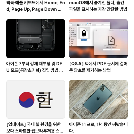
맥북∙애플 키보드에서 Home, En
macOS에서 숨겨진 폴더, 숨긴
d, Page Up, Page Down 키
파일을 표시하는 가장 간단한 방법
사용하기
아이폰 7부터 강제 재부팅 및 DF
[Q&A] 맥에서 PDF 문서에 걸어
U 모드(공장초기화) 진입 방법 변
둔 암호를 제거하는 방법
경
[업데이트] 국내 웹 환경을 위한
아이폰 11 프로, 1년 동안 써봤습니
보다 스마트한 웹브라우저용 스타
다.