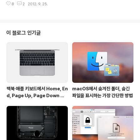
software ..
8
2
2012. 9. 25.
OS X 10.8.2 버전과 iOS 6에서 선보인 바 있는 '공유 사
진 스트림' 지원이며 그 외 아이튠즈 계정 변경 기능이 추가
되었습니다. 또 이번 버전부터는 애플TV가 단순히 에어플
레이 수신기 역할에서 벗어나 다른 에어플레이 지원 스피
커로 사운드를 출력할 수 있는 보낼 수 있는 송신기의 역할
이 블로그 인기글
도 할 수 있습니다.하지만 애플 TV 용 탈옥 툴과 어플리케
이션을 개발하고 있는 nitoTV는 애플TV 사용자들이 이번
소프트웨어 업데이트를 하지 말 것을 종용하고 있습니다.
이유는 다들 짐작하시는 그 것(?) 이구요^^아래는 ..
맥북∙애플 키보드에서 Home, En
macOS에서 숨겨진 폴더, 숨긴
d, Page Up, Page Down 키
파일을 표시하는 가장 간단한 방법
사용하기