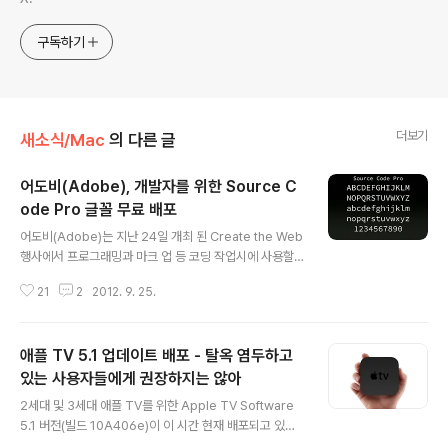
구독하기
더보기
새소식/Mac
의 다른 글
어도비(Adobe), 개발자를 위한 Source C
ode Pro 글꼴 무료 배포
글 내용
어도비(Adobe)는 지난 24일 개최 된 Create the Web
행사에서 프로그래밍과 마크 업 등 코딩 작업시에 사용할
수 있는 '소스 코드 프로(Source Code Pro)' 글꼴을 발
21
2
2012. 9. 25.
표하고 오픈 소스로 배포하고 있습니다. (위 이미지) Sour
ce Code Pro 견본. 코딩용 답게 모노 스페이스(Mono
Space) 형식을 기본적으로 채택하고 있습니다. (위 이미
애플 TV 5.1 업데이트 배포 - 탈옥 염두하고
지) 혼동하기 쉬운 대문자 I(아이)와 소문자 L(엘), 숫자 1
(일)이 보다 판별하기 쉬워졌습니다. (위 이미지) 숫자 0
있는 사용자들에게 권장하지는 않아
글 내용
(영)에 점이 들어가 대문자 O(오)와 구분하기 쉬워졌습니
2세대 및 3세대 애플 TV를 위한 Apple TV Software
다. 소스 코드 프로 서체는 SourceForge와 GitHub에서
5.1 버전(빌드 10A406e)이 이 시간 현재 배포되고 있습
내려받으실 수 있습니다. ➥ Source Code Pro | Free
니다.이번 애플TV 5.1 업데이트의 가장 큰 주안점은 최근