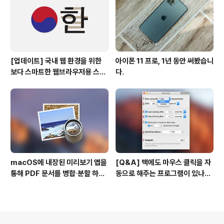
[업데이트] 국내 웹 환경을 위한
아이폰 11 프로, 1년 동안 써봤습니
보다 스마트한 웹브라우저용 스타
다.
일 시트(CSS)
macOS에 내장된 미리보기 앱을
[Q&A] 맥에도 마우스 클릭을 자
통해 PDF 문서를 병합∙분할 하는
동으로 해주는 프로그램이 있나
방법
요? #오토클릭 #오토마우스