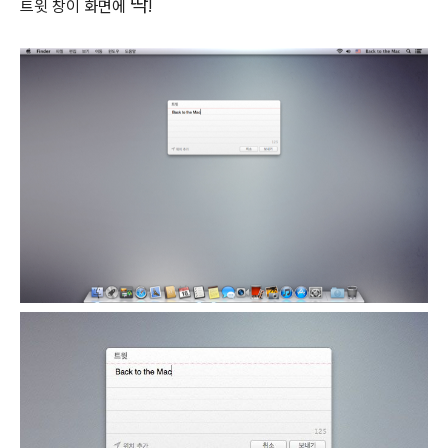
딱
트윗 창이 화면에
!