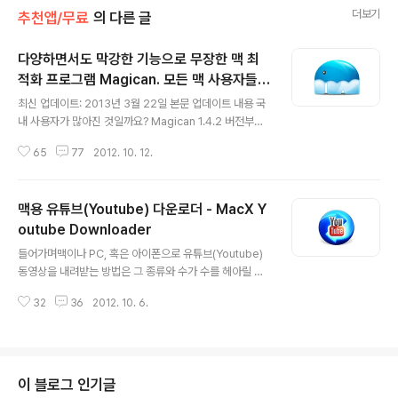
더보기
추천앱/무료
의 다른 글
다양하면서도 막강한 기능으로 무장한 맥 최
적화 프로그램 Magican. 모든 맥 사용자들에
글 내용
게 추천!
최신 업데이트: 2013년 3월 22일 본문 업데이트 내용 국
내 사용자가 많아진 것일까요? Magican 1.4.2 버전부터
한국어를 공식적으로 지원합니다. 들어가며Back to the
65
77
2012. 10. 12.
Mac 블로그를 운영하면서 이렇게 리뷰 요청이 많았던 프
로그램은 처음인 것 같습니다. 대여섯분이 거의 동시에 Ma
gican이라는 프로그램을 방명록과 이메일등을 통해 추천
맥용 유튜브(Youtube) 다운로더 - MacX Y
해 주셨는데요, 며칠 전에는 Magican 개발사로부터 직접
리뷰 요청 메일이 날라오기도 했습니다.
outube Downloader
글 내용
들어가며맥이나 PC, 혹은 아이폰으로 유튜브(Youtube)
동영상을 내려받는 방법은 그 종류와 수가 수를 헤아릴 수
없을 정도로 다양합니다. 사파리와 크롬, 파이어폭스같은
32
36
2012. 10. 6.
웹브라우저의 플러그인들부터 시작해 자바스크립트를 이
용해 동영상을 다운 받아주는 웹사이트와 웹앱(Web Ap
p), 그리고 iOS 및 안드로이드용 어플 등등등...그런데 유
튜브 입장에서는 이런 서비스들이 그리 달갑지만은 않을
것입니다. 동영상을 보러 유튜브에 들어온 방문객들에게
이 블로그 인기글
광고를 보여줘 수익을 올려야 하는데 각종 동영상 다운로