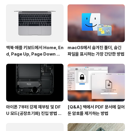
드 프로그램들이 동영상만 쏙 다운로드 받아가니 유입 방
문객 격감으로 광고 노출이 줄어듭니다. 게다가 유튜브의
네트워크 대역폭까지 야금야금 갉아 먹습니다.그래서 이런
서비스들이나 프로그램들이 제대로 작동을 하지 ..
맥북∙애플 키보드에서 Home, En
macOS에서 숨겨진 폴더, 숨긴
d, Page Up, Page Down 키
파일을 표시하는 가장 간단한 방법
사용하기
아이폰 7부터 강제 재부팅 및 DF
[Q&A] 맥에서 PDF 문서에 걸어
U 모드(공장초기화) 진입 방법 변
둔 암호를 제거하는 방법
경