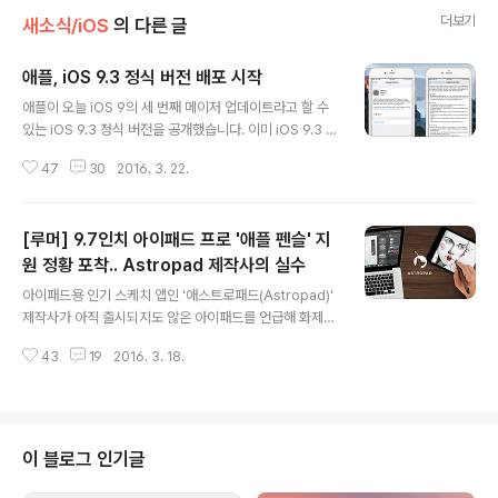
더보기
새소식/iOS
의 다른 글
애플, iOS 9.3 정식 버전 배포 시작
글 내용
애플이 오늘 iOS 9의 세 번째 메이저 업데이트라고 할 수
있는 iOS 9.3 정식 버전을 공개했습니다. 이미 iOS 9.3 버
전의 새로운 기능은 애플 웹사이트를 통해 발표된 바 있습
47
30
2016. 3. 22.
니다. 나이트 시프트에서부터 메모 잠금과 애플워치 멀티
페어링, 보다 다양한 iOS 기본 앱에서 3D 퀵터치 지원 등
상당히 다양한 변화가 있었는데요. 이제 베타 테스터뿐만
[루머] 9.7인치 아이패드 프로 '애플 펜슬' 지
아니라 일반 사용자도 이러한 기능을 마음껏 즐길 수 있게
됐습니다.iOS 9.3 업데이트 용량은 기기에 따라 200~40
원 정황 포착.. Astropad 제작사의 실수
글 내용
0MB이며, 와이파이가 연결된 상태에서 '설정 > 일반 > 소
아이패드용 인기 스케치 앱인 '애스트로패드(Astropad)'
프트웨어 업데이트'를 통해 설치할 수 있습니다. iOS 9.3
제작사가 아직 출시되지도 않은 아이패드를 언급해 화제입
설치 가능 모델은 ✰ 아이패드 2 ✰ 아이패드 미니 ✰ 아이
니다. 애스트로패드 제작사인 '애스트로 HQ'는 전직 애플
폰4s ✰ 아이팟 터치 5 및 그 이후에 출시된 모든..
43
19
2016. 3. 18.
직원 두 명이 설립한 벤처기업입니다. 이후 아이패드를 맥
의 태블릿 입력장치로 활용할 수 있는 애스트로패드 앱을
출시하면서 아이패드와 맥 사용자들로부터 큰 관심을 받은
바 있습니다. 미 IT매체인 '애플인사이더'는 애스트로패드
가 오늘 1.4 버전으로 업데이트되면서 '2016년 봄에 나올
이 블로그 인기글
새로운 아이패드를 위해 애플 펜슬을 지원한다'는 문구가
변경사항으로 기재돼 있다고 전했습니다. (위 사진) 루머의