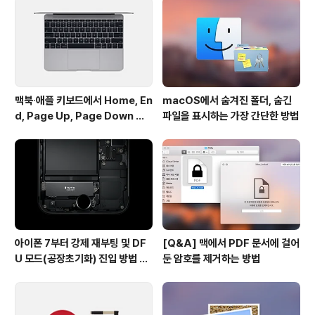
9.7인치 아이패드 프로를 딱 꼬집어 말하진 않았지만, 201
6년 들어 새로운 아이패드가 나오지 않았다는 점을 생각하
면 두 가지 추측이 ..
맥북∙애플 키보드에서 Home, En
macOS에서 숨겨진 폴더, 숨긴
d, Page Up, Page Down 키
파일을 표시하는 가장 간단한 방법
사용하기
아이폰 7부터 강제 재부팅 및 DF
[Q&A] 맥에서 PDF 문서에 걸어
U 모드(공장초기화) 진입 방법 변
둔 암호를 제거하는 방법
경