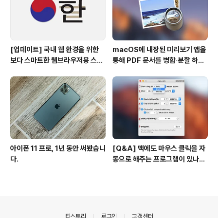
[업데이트] 국내 웹 환경을 위한
macOS에 내장된 미리보기 앱을
보다 스마트한 웹브라우저용 스타
통해 PDF 문서를 병합∙분할 하는
일 시트(CSS)
방법
아이폰 11 프로, 1년 동안 써봤습니
[Q&A] 맥에도 마우스 클릭을 자
다.
동으로 해주는 프로그램이 있나
요? #오토클릭 #오토마우스
의안내
티스토리
로그인
고객센터