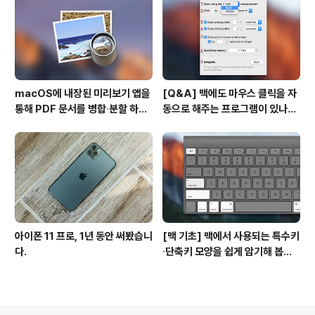
macOS에 내장된 미리보기 앱을
[Q&A] 맥에도 마우스 클릭을 자
통해 PDF 문서를 병합∙분할 하는
동으로 해주는 프로그램이 있나
방법
요? #오토클릭 #오토마우스
아이폰 11 프로, 1년 동안 써봤습니
[맥 기초] 맥에서 사용되는 특수키
다.
∙단축키 모양을 쉽게 암기해 봅시
다!