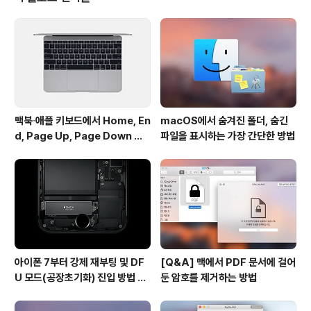
이 절로 나옵니다. 굳이 값비싼 카메라가 아니더라도, 아이
폰만으로도 충분히 멋진 동영상을 찍을 수 있다는 것을 강
조하는 것 같다고 할까요. 저 같은 흙손은 언제 이런 영상을
찍을 수 있을지 모르겠습니다. 개인적으로 네 편 중에서 다
람쥐가 땅콩을 까먹는..
맥북∙애플 키보드에서 Home, En
macOS에서 숨겨진 폴더, 숨긴
d, Page Up, Page Down 키
파일을 표시하는 가장 간단한 방법
사용하기
아이폰 7부터 강제 재부팅 및 DF
[Q&A] 맥에서 PDF 문서에 걸어
U 모드(공장초기화) 진입 방법 변
둔 암호를 제거하는 방법
경