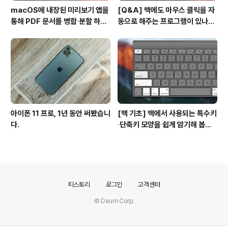
macOS에 내장된 미리보기 앱을
[Q&A] 맥에도 마우스 클릭을 자
통해 PDF 문서를 병합∙분할 하는
동으로 해주는 프로그램이 있나
방법
요? #오토클릭 #오토마우스
아이폰 11 프로, 1년 동안 써봤습니
[맥 기초] 맥에서 사용되는 특수키
다.
∙단축키 모양을 쉽게 암기해 봅시
다!
의안내
티스토리
로그인
고객센터
© Daum Corp.