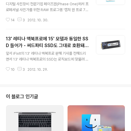
디지털 사진장비 전문기업 페이즈원(Phase One)에서 프
로페셔널 사진가를 위한 RAW 프로그램 ‘캡쳐 원 프로 7
(Capture One Pro 7)을 공식 출시하였습니다.사진 업
14
3
2012. 10. 30.
계에 종사하고 계시거나, 디지털 이미징에 관심이 많으신
분들이라면 캡쳐 원 프로를 들어보셨거나 이미 사용하고
계실텐데요, 이번 버전 7부터 RAW 처리 엔진을 아예 새로
13' 레티나 맥북프로에 15' 모델과 동일한 SS
개발해 결과물 품질이 많이 향상되었으며 레티나 디스플레
이를 정식으로 지원합니다. 어퍼처에 이어 캡쳐 원 프로까
D 들어가 - 써드파티 SSD도 그대로 호환돼
글 내용
지 디스플레이를 지원히니 라이트룸만 레티나 디스플레이
(OWC Aurora Pro)
앞서 iFixIt의 13' 레티나 맥북프로 분해 기사를 전해드리
를 지원하면 유명한 RAW 포맷 편집 프로그램들은 모두 레
면서 13' 레티나 맥북프로의 SSD는 로직보드에 맞물려 있
티나 디스플레이를 지원하게 됩니다. (라이트룸도 조만간
지 않고 트랙패드 아래 있는 공간에 플라스틱 캐디에 담겨
레티나 디스플레이 지원이 예정되어 있습니다.)캡쳐 원 프
10
3
2012. 10. 29.
있으며, SSD와 로직보드가 케이블로 연결되는 방식이 채
로 출시가는 미화 299불에 책..
택되었다고 알려드린 바 있습니다. ➥ 관련 링크: 애플, 13
인치 레티나 맥북프로에 시중에서 판매되는 사이즈의 SS
D를 장착하려고 했었다?오늘 OWC는 자사 웹사이트를 통
해 기존 15' 레티나 맥북프로용으로 출시된 오로라 프로(A
이 블로그 인기글
urora™ Pro) SSD 제품이 13' 레티나 맥북프로에도 정상
적으로 장착되며, 구동에 아무런 문제가 없다고 확인시켜
주었습니다. 즉, 15인치 레티나 맥북프로와 13인치 레티나
맥북프로에 장착되는 애플 SSD는 사실상 동일한 부품이
며, 15인치..