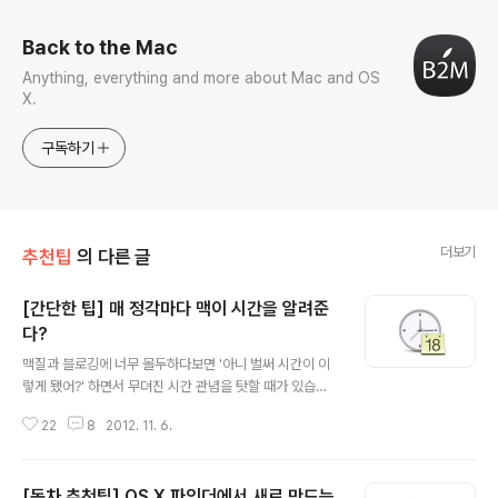
Back to the Mac
Anything, everything and more about Mac and OS
X.
구독하기
더보기
추천팁
의 다른 글
[간단한 팁] 매 정각마다 맥이 시간을 알려준
다?
글 내용
맥질과 블로깅에 너무 몰두하다보면 '아니 벌써 시간이 이
렇게 됐어?' 하면서 무뎌진 시간 관념을 탓할 때가 있습니
다. 아이폰용 앱 중에 매 정각마다 시간을 알려주는 앱들이
22
8
2012. 11. 6.
있는 것 같던데 맥에서는 별도의 프로그램을 설치할 필요
없이 OS X 자체적으로 정각 알림 기능을 제공하고 있습니
다. 사용 방법1. OS X 시스템 환경설정에 있는 날짜와 시간
[독차 추천팁] OS X 파인더에서 새로 만드는
항목을 클릭합니다. 2. 시계' 탭 하단에 있는 '시간 통보' 항