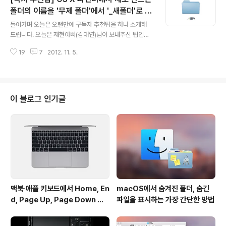
목에 체크해주면 매 정각마다 'XX시 입니다.'라는 목소리를
폴더의 이름을 '무제 폴더'에서 '_새폴더'로 변
글 내용
들을 수 있습니다. * 정각뿐만 아니라 15분 단위나 30분
경하기
들어가며 오늘은 오랜만에 구독자 추천팁을 하나 소개해
단위로 시간을 통보하는 것도 가능하며, '음성 사용자
드립니다. 오늘은 재현아빠(김대연)님이 보내주신 팁입니
화...'옵션에서 목소리의 빠르기와 음량 크기, 목소리의 종
다. 그래서 정리해 봤습니다! OS X을 한글 상위로 사용하
류를 선택해 줄 수 있습니다. 이때 목소리 음량 크기는 시스
19
7
2012. 11. 5.
는 경우 파인더(Finder)에서 새로운 폴더를 만들면 '무제
템 음량 ..
폴더'라는 이름이 기본적으로 명명됩니다. (OS X에 토탈
파인더(TotalFinder)류의 파인더 플러그인 등을 설치한
경우나 별도의 파일 관리 프로그램을 사용하는 경우를 제
외하면) OS X은 폴더를 일반 파일과 마찬가지로 취급하기
이 블로그 인기글
때문에 목록 최상단에 폴더를 따로 분류해주지 않습니다.
이 때문에 새로 만든 폴더가 이름이 숫자로 시작하는 파일/
폴더와, 영문으로 시작하는 파일/폴더들에 순위가 밀려 목
록 하단부에 위치하고 시인성이 떨어지는 단점이 있습니
다. (OS X 뿐만 아니라 U..
맥북∙애플 키보드에서 Home, En
macOS에서 숨겨진 폴더, 숨긴
d, Page Up, Page Down 키
파일을 표시하는 가장 간단한 방법
사용하기