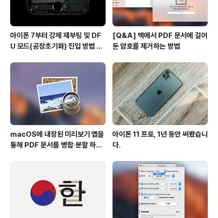
아이폰 7부터 강제 재부팅 및 DF
[Q&A] 맥에서 PDF 문서에 걸어
U 모드(공장초기화) 진입 방법 변
둔 암호를 제거하는 방법
경
macOS에 내장된 미리보기 앱을
아이폰 11 프로, 1년 동안 써봤습니
통해 PDF 문서를 병합∙분할 하는
다.
방법