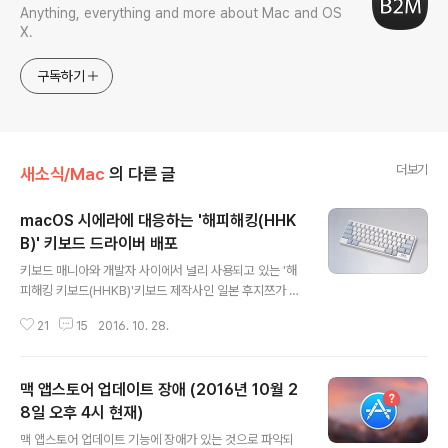
Anything, everything and more about Mac and OS
X.
구독하기
더보기
새소식/Mac
의 다른 글
macOS 시에라에 대응하는 '해피해킹(HHK
B)' 키보드 드라이버 배포
글 내용
키보드 매니아와 개발자 사이에서 널리 사용되고 있는 '해
피해킹 키보드(HHKB)'키보드 제작사인 일본 후지쯔가 m
acOS 시에라에 대응하는 새로운 드라이버를 배포하고 있
21
15
2016. 10. 28.
습니다. 드물게 특정 키가 작동하지 않거나 추출 키를 누른
후 키보드 전체가 먹통이 되는 현상 등 macOS 시에라에
서 해피해킹 키보드를 사용할 때 발생하는 버그를 바로잡
맥 앱스토어 업데이트 장애 (2016년 10월 2
았다고 합니다. 드라이버 설치가 필수는 아니지만, 혹 키보
드 사용에 문제를 겪고 계신 분은 맥용 드라이버를 설치해
8일 오후 4시 현재)
글 내용
보시기 바랍니다.드라이버는 해피해킹 모델에 따라 두 가
맥 앱스토어 업데이트 기능에 장애가 있는 것으로 파악되