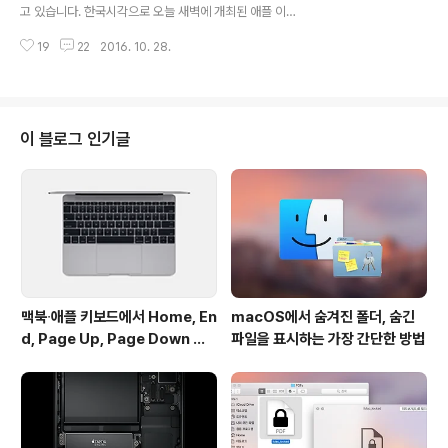
지 버전으로 제공됩니다. 아래 링크를 통해 현재 사용하고
고 있습니다. 한국시각으로 오늘 새벽에 개최된 애플 이벤
계신 모델에 맞는 드라이버를 내려받은 후 디스크 이미지
트 이후로 전세계 곳곳에서 맥 앱스토어 업데이트가 원활
를 열면 'Installer for X'라는 설치 프로그램을 찾을 수 있
19
22
2016. 10. 28.
히 이뤄지지 않고 일부 우리나라 사용자들도 장애를 겪고
습니다. 참고로 메뉴가 ..
있습니다. 증상은 앱스토어 아이콘에는 숫자 배지가 나타
나지만, 막상 업데이트 탭을 클릭하면 아무런 내용이 표시
되지 않고 긴 회색 줄만 보입니다. 애플이 제공하는 인터넷
서비스의 작동 현황을 알려주는 페이지에선 특별한 문제가
이 블로그 인기글
없는 것으로 나오고 있지만, 적지 않은 사용자들이 같은 증
상을 호소하고 있습니다. 다만, 업데이트가 잘 된다는 의견
도 있어서 모든 사용자들에게 발생하는 문제는 아닌 것으
로 보입니다. 백투더맥 트위터 계정으로 제보를 해주신 분
들에 따르면 △ 맥 앱스토어 구입목록 탭에 들어..
맥북∙애플 키보드에서 Home, En
macOS에서 숨겨진 폴더, 숨긴
d, Page Up, Page Down 키
파일을 표시하는 가장 간단한 방법
사용하기