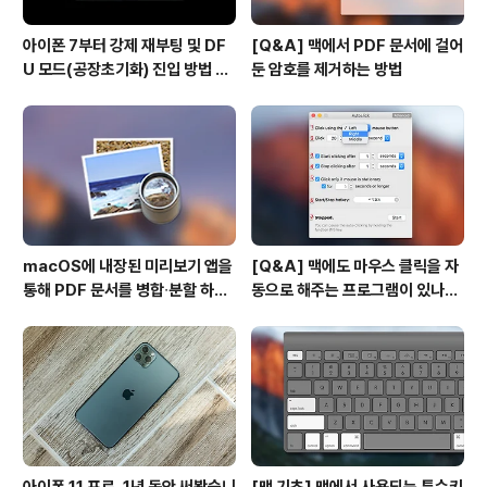
아이폰 7부터 강제 재부팅 및 DF
[Q&A] 맥에서 PDF 문서에 걸어
U 모드(공장초기화) 진입 방법 변
둔 암호를 제거하는 방법
경
macOS에 내장된 미리보기 앱을
[Q&A] 맥에도 마우스 클릭을 자
통해 PDF 문서를 병합∙분할 하는
동으로 해주는 프로그램이 있나
방법
요? #오토클릭 #오토마우스