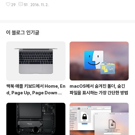
opzone'이 간만에 할인 판매에 들어갔습니다. 'Dropzo
미지 파일을 통째로 추가하는 조금 독특한 사용 방법을 제
29
51
2016. 11. 2.
ne'은 메뉴 막대 아이콘을 클릭했을 때 나타나는 팝업 창에
시하고 있..
다가 자주 여는 폴더와 응용 프로그램을 등록해 놓고 파일
을 떨구어 넣어 다양한 작업을 할 수 있는 프로그램입니다.
파인더를 돌아다닐 필요 없이 파일을 목적에 맞게 정돈할
때, 또는 드롭박스나 구글 드라이브를 통해 빠르게 공유하
이 블로그 인기글
고 싶을 때 '드롭존'에 떨구기만 하면 모든 작업이 완료됩니
다. 또 페이스북이나 플리커 같은 웹 서비스에 사진을 공유
할 때도 편리한 징검다리 역할을 해준다고 소개해 드렸습
니다. 여기저기 산재한 파일을 한번에 처리할 때는 '드롭 바
(Drop Bar)'..
맥북∙애플 키보드에서 Home, En
macOS에서 숨겨진 폴더, 숨긴
d, Page Up, Page Down 키
파일을 표시하는 가장 간단한 방법
사용하기