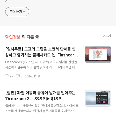
X.
구독하기
더보기
할인정보
의 다른 글
[일시무료] 도표와 그림을 보면서 단어를 연
상하고 암기하는 플래시카드 앱 'Flashcard
글 내용
s'
Flashcards (19.99달러 → 무료) 아무리 암기를 잘한들
시간이 지날수록 하나 둘씩 잊혀져 가고, 그러다 보면 나중
에는 아예 생각조차 나지 않게 됩니다. 그래서 복습을 통해
27
3
2016. 11. 8.
단기 기억을 장기 기억으로 바꾸어야 하는데요. 다들 자신
만의 복습 방법이 있겠지만, 암기카드로도 불리는 플래시
카드를 잘 활용하면 한 번 배운 지식을 뇌 속에 오랫동안 저
[할인] 파일 이동과 공유에 날개를 달아주는
장하는 데 큰 도움이 된다고 합니다. 맥 앱스토어에 잠시 무
료로 풀린 'Flashcards'는 도표나 그림을 통해 단어를 암
'Dropzone 3'... $9.99 ▶︎ $1.99
글 내용
기할 수 있도록 도와주는 앱입니다. 기존의 다른 플래시카
업데이트 : 10개월만에 할인 판매에 들어갔습니다. 이에 포
드 앱의 경우 보통 사용자가 뜻과 의미를 직접 적어야 하는
스트를 재발행합니다. 일전에 블로그를 통해 소개했던 'Dr
불편함이 있습니다. 그런데 이 앱은 암기할 내용이 적힌 이