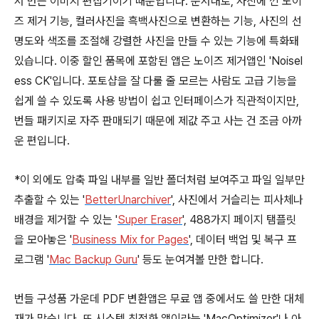
서 만든 이미지 편집기이기 때문입니다. 순서대로, 사진에 낀 노이
즈 제거 기능, 컬러사진을 흑백사진으로 변환하는 기능, 사진의 선
명도와 색조를 조절해 강렬한 사진을 만들 수 있는 기능에 특화돼
있습니다. 이중 할인 품목에 포함된 앱은 노이즈 제거앱인 'Noisel
ess CK'입니다. 포토샵을 잘 다룰 줄 모르는 사람도 고급 기능을
쉽게 쓸 수 있도록 사용 방법이 쉽고 인터페이스가 직관적이지만,
번들 패키지로 자주 판매되기 때문에 제값 주고 사는 건 조금 아까
운 편입니다.
*이 외에도 압축 파일 내부를 일반 폴더처럼 보여주고 파일 일부만
추출할 수 있는 '
BetterUnarchiver
', 사진에서 거슬리는 피사체나
배경을 제거할 수 있는 '
Super Eraser
', 488가지 페이지 탬플릿
을 모아놓은 '
Business Mix for Pages
', 데이터 백업 및 복구 프
로그램 '
Mac Backup Guru
' 등도 눈여겨볼 만한 합니다.
번들 구성품 가운데 PDF 변환앱은 무료 앱 중에서도 쓸 만한 대체
재가 많습니다. 또 시스템 최적화 앱이라는 'MacOptimizer'나 아