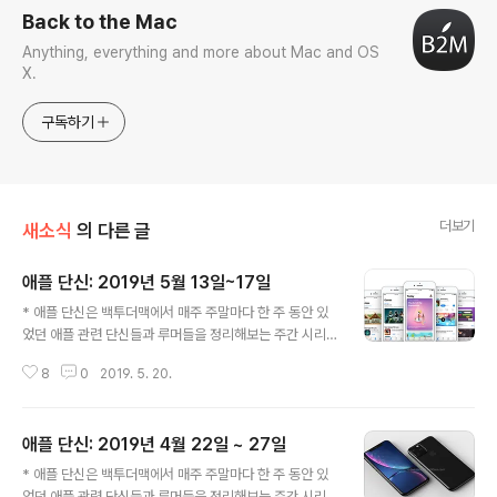
Back to the Mac
Anything, everything and more about Mac and OS
X.
구독하기
더보기
새소식
의 다른 글
애플 단신: 2019년 5월 13일~17일
글 내용
* 애플 단신은 백투더맥에서 매주 주말마다 한 주 동안 있
었던 애플 관련 단신들과 루머들을 정리해보는 주간 시리
즈입니다. 앱 스토어 반독점 소송, 진행 허가 미국 대법원에
8
0
2019. 5. 20.
서 iOS 고객들이 애플을 상대로 낸 앱 스토어 반독점 소송
의 진행을 허가했습니다. 이 소송은 2011년부터 시작됐습
니다. 당시 고객들은 애플이 개발자들에게 결제 비용으로
애플 단신: 2019년 4월 22일 ~ 27일
부과하는 수수료 30%를 문제 삼았습니다. iOS 앱은 대기
글 내용
업 등의 특수한 상황을 제외하고는 앱 스토어를 통해서만
* 애플 단신은 백투더맥에서 매주 주말마다 한 주 동안 있
배포할 수 있다는 면에서 애플의 독점 체제이고, 수수료는
었던 애플 관련 단신들과 루머들을 정리해보는 주간 시리