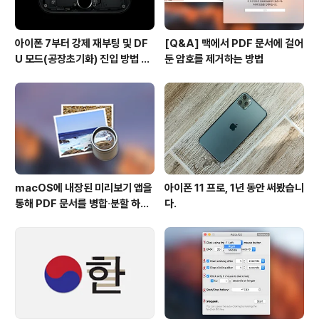
아이폰 7부터 강제 재부팅 및 DF
[Q&A] 맥에서 PDF 문서에 걸어
U 모드(공장초기화) 진입 방법 변
둔 암호를 제거하는 방법
경
macOS에 내장된 미리보기 앱을
아이폰 11 프로, 1년 동안 써봤습니
통해 PDF 문서를 병합∙분할 하는
다.
방법