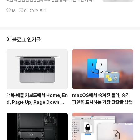
고스란히 사용자에게로 돌아온다는 주장이었습니다. 애플
즈입니다. (이번 주는 쿠도군의 출장 관계로 업로드가 늦은
은 당시에 이 소송을 이전 판례를 들어 기각해야 한다고 주
16
0
2019. 5. 1.
점, 양해 부탁드립니다.) 애플 스토어, 맥북 키보드 수리 최
장했는데요. 만약에 앱 스토어 수수료로 인해 가격이 올라
우선으로 진행 2015년형 맥북의 1세대와 2016~2017년
간다면 그것은 애플이 아닌 개발자와..
형 맥북 프로의 2세대에 이어 2018년형 맥북 프로에 탑재
된 3세대 나비형 키보드마저 먼지 유입 시 키의 기능이 중
단될 수 있는 문제에서 자유롭지 못한 것으로 밝혀진 가운
이 블로그 인기글
데, 애플이 이 문제로 인한 사용자의 불편을 최소화하기 위
한 정책을 마련했습니다. 이제부터는 애플 스토어에 맥북
의 키보드 문제로 인한 수리 요청이 들어올 경우, 해당 요청
을 최우선으로 처리한다고 합니다. 기존에는 중앙 센터로
보내 수리를 진행하던 것..
맥북∙애플 키보드에서 Home, En
macOS에서 숨겨진 폴더, 숨긴
d, Page Up, Page Down 키
파일을 표시하는 가장 간단한 방법
사용하기