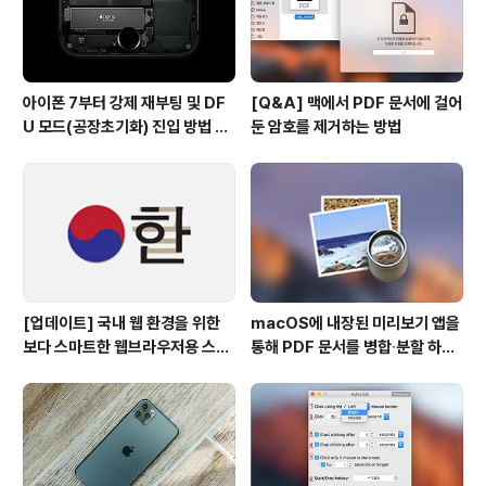
아이폰 7부터 강제 재부팅 및 DF
[Q&A] 맥에서 PDF 문서에 걸어
U 모드(공장초기화) 진입 방법 변
둔 암호를 제거하는 방법
경
[업데이트] 국내 웹 환경을 위한
macOS에 내장된 미리보기 앱을
보다 스마트한 웹브라우저용 스타
통해 PDF 문서를 병합∙분할 하는
일 시트(CSS)
방법