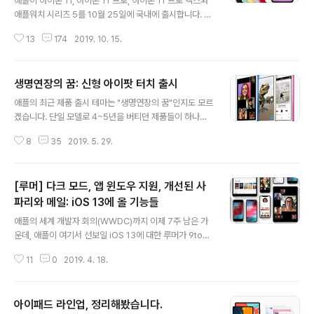
애플이 아이폰 11, 아이폰 11 프로, 아이폰 11 프로 맥스와
애플워치 시리즈 5를 10월 25일에 국내에 출시합니다. 애
플 홈페이지, 애플 스토어 앱, 애플 가로수길, 애플 공인 리
13
174
2019. 10. 15.
셀러에서 10월 25일부터 제품을 구매할 수 있으며, 통신
사를 통한 예약은 금주 금요일(10월 18일)부터 이뤄지게
됩니다. 아이폰 11, 아이폰 11 프로, 아이폰 11 프로 맥스는
생명연장의 꿈: 신형 아이팟 터치 출시
모두 A13 바이오닉 칩으로 무장하고 기존의 메인 카메라
글 내용
보다 더 광각의 카메라를 추가했습니다. A13 바이오닉 칩
애플의 최근 제품 출시 테마는 "생명연장의 꿈"인지도 모르
의 강력한 머신 러닝, 일반 연산 성능을 바탕으로 새로 추가
겠습니다. 단일 모델로 4~5년을 버티던 제품들이 하나둘
된 야간 모드와 강화된 스마트 HDR 등이 추가되어 기존의
씩 신형으로 업데이트되고 있는 상황인데요. 지난해의 새
아이폰에 비해 사진, 동영상 촬영 품질을 크게 끌어올렸습
8
35
2019. 5. 29.
맥북 에어와 맥 미니가 각각 3년(프로세서만 살짝 올린 20
니다. 아이폰 11은 6.1인치 크기의 LCD 디스플레이..
17년형 에어는 제외), 4년 만에 신형 모델로 교체됐고, 지
난 3월에는 5년의 긴 공백 이후 A12 바이오닉 프로세서로
[루머] 다크 모드, 앱 윈도우 지원, 개선된 사
갈아 끼운 새 아이패드 미니가 모습을 드러냈습니다. 이번
에는 아이팟 터치의 차례입니다. 2015년 이후 4년 만에 7
파리와 메일: iOS 13에 올 기능들
글 내용
세대를 발표했으니까요. 최근 새로 나온 제품 중에서는 업
애플의 세계 개발자 회의(WWDC)까지 이제 7주 남은 가
데이트된 것이 가장 적습니다. 일단, 디자인은 그대로입니
운데, 애플이 여기서 선보일 iOS 13에 대한 루머가 9to5
다. 심지어 4인치 레티나 디스플레이도 그대로 사용하고
mac에서 나왔습니다. 이 루머가 사실이라면, 특히 아이패
있어서 지금 판매되는 iOS 기기중 4인치 크기 디스플레이
11
0
2019. 4. 18.
드를 사용하고 있다면 생산성 면에서 상당히 높은 기대를
를 유일하게 사용하고 있..
할 수 있을 것으로 보입니다. 다크 모드: iOS 13에 드디어
다크 모드가 옵니다. 설정 앱에서 켤 수 있으며, macOS
아이패드 라인업, 정리해봤습니다.
모하비와 비슷한 방식이라고 합니다. 만약에 아이패드용
글 내용