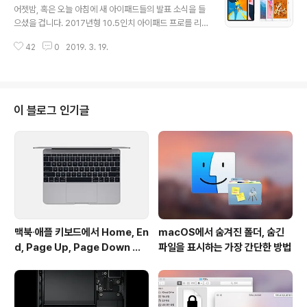
앱이 iOS 13에서 다크 모드를 지원하면, UIKit 포팅(마지
어젯밤, 혹은 오늘 아침에 새 아이패드들의 발표 소식을 들
판)을 통해 macOS로 포팅할 때 다크 모드 설정을 그대로
으셨을 겁니다. 2017년형 10.5인치 아이패드 프로를 리
가져올 수 있습니다. 아이패드 멀티태스킹 업데이트: iOS
프레시한 아이패드 에어, 그리고 3년 반만의 아이패드 미
9에서 처음으로 화면 분할이 도입된 후로, 아이패드에서
42
0
2019. 3. 19.
니 리프레시. 특히 아이패드 미니의 리프레시는 많은 분들
멀티태스킹 관련 UI는 꾸준히 업데이트가 나왔었습니다. 1
이 반기셨으리라 봅니다.이 제품군의 출시 후, 소셜 미디어
3에..
를 검색하다보니 라인업에 혼란이 온다는 의견이 많았습니
다. 거기에, 2017년에 나왔던 10.5인치 아이패드 프로와
는 또 어떤 차이점이 있는지 궁금해하시는 분들도 많았고
이 블로그 인기글
요. 그래서 준비했습니다. 모든 아이패드 라인업을 비교해
봅시다 신형 아이패드 에어와 아이패드 미니의 출시와 함
께 완성된 라인업을 표로 쫙 정리했습니다. 클릭하시면 크
게 보입니다.이 네 가지의 아이패드 모델은 7.9인치에서 1
2.9인치까지 총 다섯 가지의 화면 ..
맥북∙애플 키보드에서 Home, En
macOS에서 숨겨진 폴더, 숨긴
d, Page Up, Page Down 키
파일을 표시하는 가장 간단한 방법
사용하기