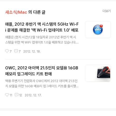
더보기
새소식/Mac
의 다른 글
애플, 2012 후반기 맥 시스템의 5GHz Wi-F
i 문제를 해결한 '맥 Wi-Fi 업데이트 1.0' 배포
글 내용
애플은 (현지 시간)12월 18일자로 2012년 후반기 맥 시
스템을 위한 맥 WiFi 업데이트 1.0을 배포하고 있습니다. *
2012년 6월에 출시된 15인치 레티나 맥북프로 및 그 이
7
7
2012. 12. 18.
전에 나온 시스템들을 해당 사항이 없습니다. 이번 업데이
트는 맥을 5GHz 대역대로 무선 공유기에 연결했을 때 Wi
Fi 신호가 간혈적으로 끊기거나 전송 속도가 불안정해 지는
OWC, 2012 아이맥 21.5인치 모델용 16GB
문제 등 5GHz 대역대의 호환성을 개선하는 것을 골자로
하고 있습니다. 이번 업데이트 설치로 무선 네트워크 드라
메모리 업그레이드 키트 판매
글 내용
이버 'AirPortBrmc4331.kext'가 612.20.15 버전으로
맥용 주변기기 전문회사 OWC에서 2012 아이맥 21.5인
업데이트되며, 설치 파일의 용량은 1.49MB 입니다. 업데
치 모델을 위한 16GB 메모리 업그레이드 키트를 출시했습
이트는 OS X 메뉴바 >  > 소프트웨어 업데이트 항목을
니다. 메모리 업그레이트 키트의 출시 가격은 미화 119불
클릭하거나 애플 홈페이지의 다운로드 섹션에서 ..
11
12
2012. 12. 17.
로 책정되었고 키트의 구성품은 아래와 같습니다.OWC 1
6기가 RAM(2 x 8GB 1600MHz DDR3L SO-DIMM
PC12800)흡착기(뽁뽁이) x 2기타 피크[1] * 아래 사진
참조 11개의 연장이 들어간 공구 세트 (디스플레이 파트를