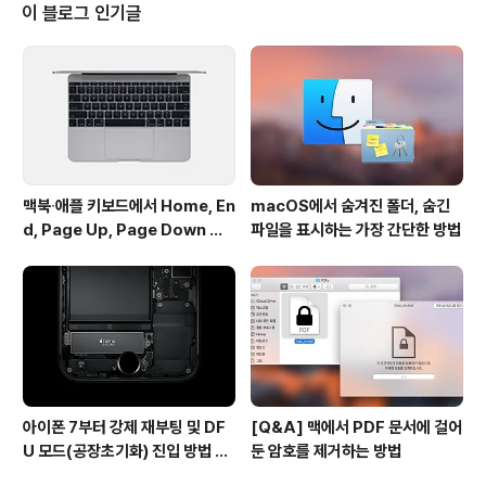
다시 본체에 고정할 수 있는) 양면 접착 테이프 극세사 천
이 블로그 인기글
앞서 블로그를 통해 소개해 드렸듯이 2012 아이맥은 디스
플레이 파트와 본체가 양면 접착제로 고정되어 있고 한번
디스플레이를 본체에서 분리하면 기존의 접착제는 재사용
이 불가능하기 때문에 접착제를 새로 교체해주어야 합니
다. (OWC ..
맥북∙애플 키보드에서 Home, En
macOS에서 숨겨진 폴더, 숨긴
d, Page Up, Page Down 키
파일을 표시하는 가장 간단한 방법
사용하기
아이폰 7부터 강제 재부팅 및 DF
[Q&A] 맥에서 PDF 문서에 걸어
U 모드(공장초기화) 진입 방법 변
둔 암호를 제거하는 방법
경