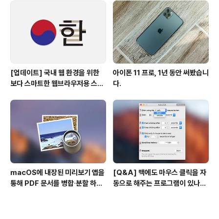
[업데이트] 국내 웹 환경을 위한
아이폰 11 프로, 1년 동안 써봤습니
보다 스마트한 웹브라우저용 스타
다.
일 시트(CSS)
macOS에 내장된 미리보기 앱을
[Q&A] 맥에도 마우스 클릭을 자
통해 PDF 문서를 병합∙분할 하는
동으로 해주는 프로그램이 있나
방법
요? #오토클릭 #오토마우스