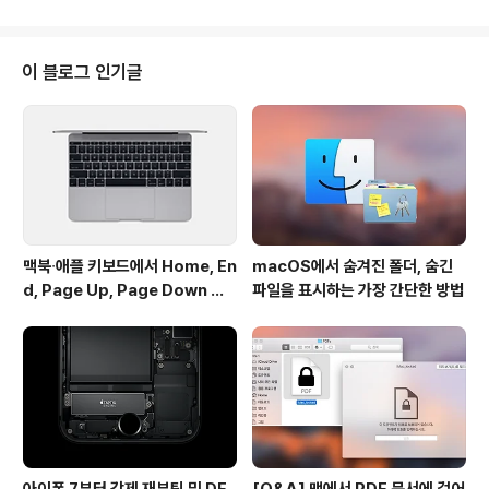
현재 애플스토어의 아이맥 배송 예정일이 1월로 밀려난 상
태인데다 전세계적으로 아이맥 27인치 공급이 원할하지
않아 리테일 샵을 통해 공급되는 물량도 상당히 제한적일
이 블로그 인기글
것으로 예상되고 있습니다. 참조 • 국립전파연구원 /via 양
상님 지난 아이맥 27' 관련글 • 애플, 예약구매자 가정에
'2012 아이맥 27인치 모델' 배달 완료 • 3TB 퓨전 드라
이브 옵션 추가한 아이맥에 부트캠프가 지원되지 않아 당
혹스러운 얼리 아답..
맥북∙애플 키보드에서 Home, En
macOS에서 숨겨진 폴더, 숨긴
d, Page Up, Page Down 키
파일을 표시하는 가장 간단한 방법
사용하기
아이폰 7부터 강제 재부팅 및 DF
[Q&A] 맥에서 PDF 문서에 걸어