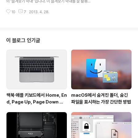
의 '즐겨찾기 막대' 입니다. 이 즐겨찾기 막대를 잘 활용하
한 검색어만 달랑 표시되기 때문입니다. ▼ 돋보기 심볼을
면 메일 프로그램을 더욱 넓게 사용할 수 있을 뿐만 아니라,
드래그하세요 이처럼 검색 결과에 나타나는 특정 웹페이지
10
7
2013. 4. 28.
메일 업무 능력도 향상할 수 있는 효과를 볼 수 있습니다.
가 아니라 검색 결..
이번엔 메일 프로그램의 이 즐겨찾기 막대 활용법에 대해
서 간단히 정리해봤습니다. 메일의 즐겨찾기 막대 = 웹 브
라우저의 책갈피 막대 메일 프로그램의 즐겨찾기 막대는
사파리, 크롬 등 웹 브라우저의 책갈피 막대와 그 역할이 유
이 블로그 인기글
사합니다. ▼ * 메일 창과 사파리 창을 나란히자주 들락날
락 거리는 웹 페이지를 웹 브라우저의 책갈피에 등록해 놓
듯이, 받은 편지함이나 보낸 편지함처럼 사용자가 자주 사
용하는 메일상자(Mailbox)가 즐겨찾기 막대에 기본으로
올려져 있으며, 필요시..
맥북∙애플 키보드에서 Home, En
macOS에서 숨겨진 폴더, 숨긴
d, Page Up, Page Down 키
파일을 표시하는 가장 간단한 방법
사용하기