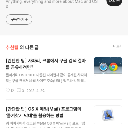
Anything, everything and more about Mac and OS
X.
구독하기
더보기
추천팁
의 다른 글
[간단한 팁] 사파리, 크롬에서 구글 검색 결과
를 공유하려면?
글 내용
들어가며 OS X 10.8 마운틴 라이언과 같이 공개된 사파리
5는 구글 크롬처럼 웹 사이트 주소(URL) 필드와 검색 필드
가 '스마트 필드'로 하나로 통합됐습니다. 덕분에 URL 링
12
3
2013. 4. 29.
크 입력이나 검색 기능을 단 하나의 창구를 통해 간편하게
사용할 수 있습니다. 둘이 분리되어 있을 때보다 편리함이
나 활용도 훨씬 높아진 것은 확실합니다. 그런데 두 필드가
[간단한 팁] OS X 메일(Mail) 프로그램의
통합되면서 한가지 불편해진 부분도 생겼습니다. (구글 크
롬도 같은 문제를 가지고 있습니다.)구글 검색 결과를 어딘
'즐겨찾기 막대'를 활용하는 방법
글 내용
가 포스팅하거나, 상대방에게 전달해야 할 때 URL 링크가
위 이미지에서 강조된 부분은 OS X 메일(Mail) 프로그램
표시되지 않아 난감합니다. URL 링크 없이 사용자가 입력