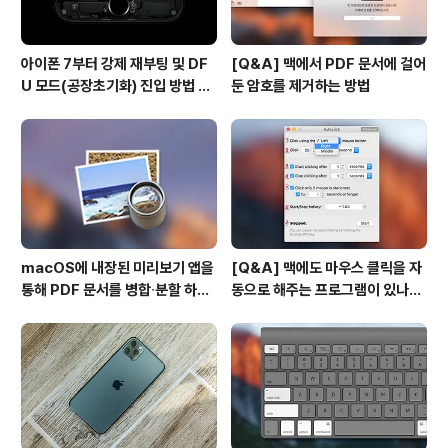
아이폰 7부터 강제 재부팅 및 DF
[Q&A] 맥에서 PDF 문서에 걸어
U 모드(공장초기화) 진입 방법 변
둔 암호를 제거하는 방법
경
macOS에 내장된 미리보기 앱을
[Q&A] 맥에도 마우스 클릭을 자
통해 PDF 문서를 병합∙분할 하는
동으로 해주는 프로그램이 있나
방법
요? #오토클릭 #오토마우스