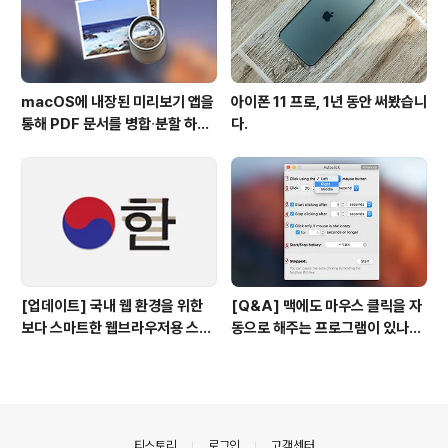
macOS에 내장된 미리보기 앱을
아이폰 11 프로, 1년 동안 써봤습니
통해 PDF 문서를 병합∙분할 하는
다.
방법
[업데이트] 국내 웹 환경을 위한
[Q&A] 맥에도 마우스 클릭을 자
보다 스마트한 웹브라우저용 스타
동으로 해주는 프로그램이 있나
일 시트(CSS)
요? #오토클릭 #오토마우스
의안내
티스토리
로그인
고객센터