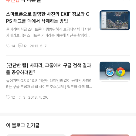
추천팁
의 다른 글
스마트폰으로 촬영한 사진의 EXIF 정보와 G
PS 태그를 맥에서 삭제하는 방법
글 내용
들어가며 최근 스마트폰이 광범위하게 보급되면서 디지털
카메라보다는 스마트폰 카메라를 이용해 사진을 촬영하는
분들이 많이 늘었습니다. 아이폰, 아이패드, 안드로이드 스
14
12
2013. 5. 7.
마트폰 등에서 위치 정보 서비스를 활성화하고 사진을 촬
영하면 사진 촬영 일자와 셔터 속도, 조리개 수치 같은 기본
적인 사진 촬영 정보(EXIF)는 물론 기기 속에 내장된 GPS
[간단한 팁] 사파리, 크롬에서 구글 검색 결과
수신기와 연동해 사진을 정확히 어디서 촬영했는지도 파일
속에 자동으로 기록해 줍니다. EXIF와 GPS 태그 등 이미
를 공유하려면?
글 내용
지 파일 속에 기록되는 각종 정보는 메타데이터(Metadat
들어가며 OS X 10.8 마운틴 라이언과 같이 공개된 사파리
a)라고도 부르는데 사진을 적절하게 정리하거나 다시 가공
5는 구글 크롬처럼 웹 사이트 주소(URL) 필드와 검색 필드
할 때에 아주 유용하게 쓸 수 있는 정보가 되며, 차후 사진
가 '스마트 필드'로 하나로 통합됐습니다. 덕분에 URL 링
을 언제 어디서 촬영했는지 좀 더 생생히 기억해 낼 수 있습
12
3
2013. 4. 29.
크 입력이나 검색 기능을 단 하나의 창구를 통해 간편하게
니다.그런데 사진 파일을..
사용할 수 있습니다. 둘이 분리되어 있을 때보다 편리함이
나 활용도 훨씬 높아진 것은 확실합니다. 그런데 두 필드가
통합되면서 한가지 불편해진 부분도 생겼습니다. (구글 크
롬도 같은 문제를 가지고 있습니다.)구글 검색 결과를 어딘
이 블로그 인기글
가 포스팅하거나, 상대방에게 전달해야 할 때 URL 링크가
표시되지 않아 난감합니다. URL 링크 없이 사용자가 입력