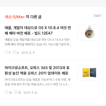
더보기
새소식/Mac
의 다른 글
애플, 개발자 대상으로 OS X 10.8.4 여섯 번
째 베타 버전 배포 - 빌드 12E47
글 내용
애플은 오늘 개발자를 대상으로 하는 OS X 10.8.4 여섯
번째 베타 버전을 배포하고 있습니다. 지난 4월 1일에 첫
베타 버전이 등장한 이래로 5주 남짓한 시간 동안 벌써 여
9
6
2013. 5. 9.
섯 번째 베타 버전이 공개됐는데, 다섯 달 동안 13개의 베
타 버전이 나왔던 OS X 10.8.3을 포함해 역대 OS X 개발
페이스에 비해서도 공개 빈도가 상당히 잦은 것이라고 할
마이크로소프트, 오피스 365 및 2013과 호
수 있습니다. 추측컨데 애플이 6월 11일에 개최될 WWDC
에서 차세대 맥 운영체제를 공개하기에 앞서 현 운영체제
환성 높인 맥용 오피스 2011 업데이트 배포
글 내용
를 최대한 안정화시키기 위한 노력으로 볼 수 있을 것 같습
마이크로소프트는 오늘 새로운 기능과 버그 수정 사항, 새
니다.애플은 이번 버전 역시 WIFI와 그래픽 드라이버, 사파
로운 서체 등이 추가된 맥용 오피스 2011 버전 14.3.4 업
리 등 지난번과 같은 영역을 중점적으로 테스트해봐 달라
데이트를 배포하고 있습니다. 이번 버전부터 오피스 소프
고 요청하고 있으며, 알려진 버그는 따로 명시하지 않고 있
14
10
2013. 5. 8.
트웨어를 완전히 재설치하지 않더라도 맥용 오피스 2011
습니다. ..
내에서 오피스 365를 바로 구독할 수 있게 됐으며, 마이크
로소프트의 클라우드 서비스인 스카이드라이브(SkyDriv