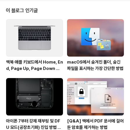
e)와 셰어포인트(SharePoint) 서버에 문서를 보다 간편
하게 올릴 수 있는 기능이 추가됐습니다. 하지만 맥용 오피
이 블로그 인기글
스 2011은 OS X 10.5.8부터 사용할 수 있는 반면, 오피
스 365는 OS X 10.6 이후의 맥 운영체제를 지원하므로
OS X 10.5 사용자는 오피스 365 사용에 앞서 이 부분을
염두해 두시는 게 좋을 것 같습니다.그밖에 오피스 20..
맥북∙애플 키보드에서 Home, En
macOS에서 숨겨진 폴더, 숨긴
d, Page Up, Page Down 키
파일을 표시하는 가장 간단한 방법
사용하기
아이폰 7부터 강제 재부팅 및 DF
[Q&A] 맥에서 PDF 문서에 걸어
U 모드(공장초기화) 진입 방법 변
둔 암호를 제거하는 방법