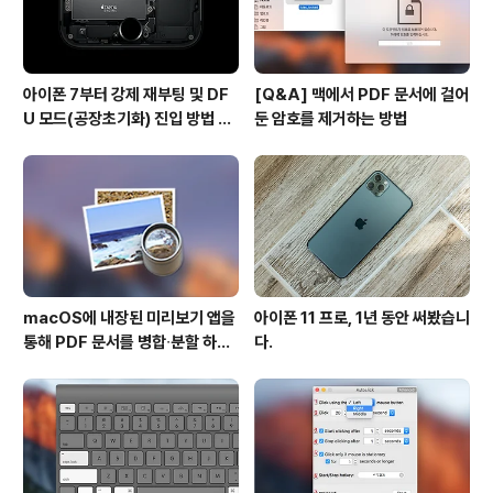
아이폰 7부터 강제 재부팅 및 DF
[Q&A] 맥에서 PDF 문서에 걸어
U 모드(공장초기화) 진입 방법 변
둔 암호를 제거하는 방법
경
macOS에 내장된 미리보기 앱을
아이폰 11 프로, 1년 동안 써봤습니
통해 PDF 문서를 병합∙분할 하는
다.
방법