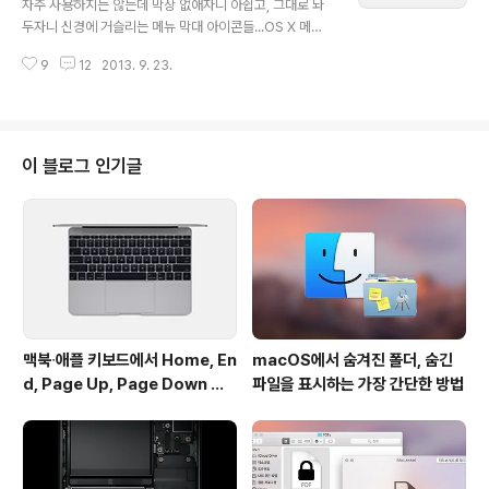
할인 판매 이벤트
자주 사용하지는 않는데 막상 없애자니 아쉽고, 그대로 놔
함하고 있어 나름 유용할 것 같습니다. OS X 마운틴 라이
두자니 신경에 거슬리는 메뉴 막대 아이콘들...OS X 메뉴
언 강좌이긴 하지만 OS X 매버릭스에도 그대로 적용할 수
막대 한켠을 차지하고 있는 각종 아이콘을 깔끔하게 정리
있는 것들이 대부분입니다.외국 사람이 만든 앱이라 강좌
9
12
2013. 9. 23.
할 수 있는 사실상 유일한 솔루션 바텐더(Bartender)가
가..
오늘부터 9월 30일까지 일주일간 33% 저렴한 가격인 10
불에 할인 판매된다고 합니다. 작년에 블로그에 사용기를
올렸을 때와 비교해 많은 부분이 다듬어 지고 새로운 기능
이 추가되면서 사용기를 다시 작성해야 할 판인데요, 최근
이 블로그 인기글
에 나온 1.2 버전은 OS X 매버릭스의 다중 디스플레이를
완벽하게 지원하는 등 OS X 매버릭스 대응 업데이트를 모
두 마쳤다고 합니다. 이후로도 몇 차례 업데이트를 거치며
버전 번호가 1.2.9까지 올라왔는데, 아래 최근에 있었던 변
경 사항을 정리했으..
맥북∙애플 키보드에서 Home, En
macOS에서 숨겨진 폴더, 숨긴
d, Page Up, Page Down 키
파일을 표시하는 가장 간단한 방법
사용하기