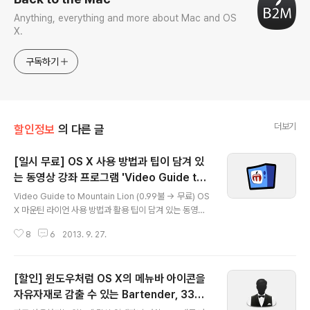
Anything, everything and more about Mac and OS
X.
구독하기
더보기
할인정보
의 다른 글
[일시 무료] OS X 사용 방법과 팁이 담겨 있
는 동영상 강좌 프로그램 'Video Guide to
글 내용
Mountain Lion'
Video Guide to Mountain Lion (0.99불 → 무료) OS
X 마운틴 라이언 사용 방법과 활용 팁이 담겨 있는 동영상
강좌 프로그램이 맥 앱스토어에서 잠시 무료로 풀렸습니
8
6
2013. 9. 27.
다. 400메가가량의 동영상이 맥용 앱에 포함되어 있는 형
태로 배포되고 있습니다.파인더, 독, 아이튠즈, 메일, 미리
보기 등 OS X의 전반적인 기능을 습득할 수 있도록 총 2시
[할인] 윈도우처럼 OS X의 메뉴바 아이콘을
간 분량 강좌가 스무편의 동영상으로 나뉘어져 있으며, 좌
측에 마련된 메뉴를 통해 원하는 강좌만 시청할 수 있습니
자유자재로 감출 수 있는 Bartender, 33%
글 내용
다. 또 많지는 않지만 고급 팁만 따로 모아 둔 동영상도 포