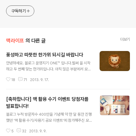
구독하기
더보기
맥라이프
의 다른 글
풍성하고 따뜻한 한가위 되시길 바랍니다
글 내용
안녕하세요. 블로그 운영지기 ONE™ 입니다.벌써 을 시작
하고 두 번째 맞는 한가위입니다. 아직 많은 부분에서 모자
람을 느끼지만 블로그 운영에 자양분이 되는 따뜻한 격려
18
71
2013. 9. 17.
와 응원 보내주시는 분들께 이 자리를 빌려 진심으로 감사
의 말씀을 드립니다. 앞으로도 알찬 내용과 흥미있는 포스
팅을 올리도록 노력하는 동시에, 따사로운 가을 햇살에 고
[축하합니다] 맥 활용 수기 이벤트 당첨자를
개숙이며 익어가는 벼처럼 겸손한 자세로 블로그 운영에
임하도록 하겠습니다.오랜만에 한가위 연휴가 5일이나 되
발표합니다!
글 내용
는데, 용돈 달라고 보채는 조카들과 장가 언제 가냐고 성화
블로그 누적 방문자수 400만을 기념해 약 한 달 동안 진행
이신 부모님의 눈치를 피해 틈틈이 소식 전하겠습니다. Ba
했던 '맥 활용 수기/사용기 공모 이벤트'에 참가해주신 모든
ck to the Mac과 함께 늘 재미있고 의미있는 맥라이프를
분께 감사의 말씀을 드립니다. 9월 1일 마감된 이번 수기공
보내시길 바라며, 이번 한가위 연휴 기간 가정에 웃음꽃이
5
32
2013. 9. 9.
모에는 약 서른 분의 맥 사용자가 참가해 경쟁을 벌였습니
만연하길 기원합니다.감사합니다.