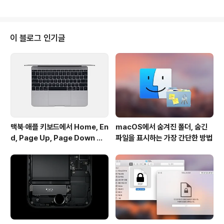
다. 제시한 주제를 바탕으로 가장 진솔한 글을 보내주신 분
들을 선정해 다음과 같이 당선작을 발표합니다.• 조한규님
- hkm***@gmail.com 상품: Deckraid DR4 • 정재
민님 - casiop***@icloud.com 상품: 아이튠스 기프트
이 블로그 인기글
카드 $50 • 이정술(Sam)님 - ak132***@gmail.com
상품: 아이튠스 기프트카드 $20 • 강경원님 - moviema
ke***@gmail.com 상품: 아이튠스 기프트카드 $20 •
이찬미님 - ae***@..
맥북∙애플 키보드에서 Home, En
macOS에서 숨겨진 폴더, 숨긴
d, Page Up, Page Down 키
파일을 표시하는 가장 간단한 방법
사용하기