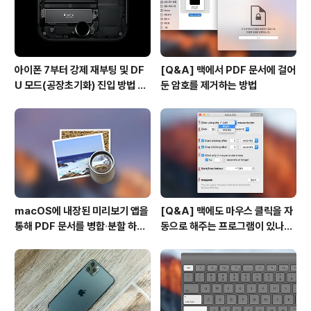
아이폰 7부터 강제 재부팅 및 DF
[Q&A] 맥에서 PDF 문서에 걸어
U 모드(공장초기화) 진입 방법 변
둔 암호를 제거하는 방법
경
macOS에 내장된 미리보기 앱을
[Q&A] 맥에도 마우스 클릭을 자
통해 PDF 문서를 병합∙분할 하는
동으로 해주는 프로그램이 있나
방법
요? #오토클릭 #오토마우스