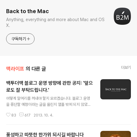
Back to the Mac
Anything, everything and more about Mac and OS
X.
구독하기
더보기
맥라이프
의 다른 글
백투더맥 블로그 운영 방향에 관한 공지: '앞으
로도 잘 부탁드립니다.'
글 내용
어떻게 말머리를 꺼내야 할지 모르겠습니다. 블로그 운영
을 중단할 예정이라는 글을 올린지 열흘 밖에 되지 않았는
데, 앞으로도 변함 없이 블로그 운영을 하게될 것이라는 말
83
617
2013. 10. 4.
씀을 드리게 되어 정말 뻘쭘합니다. 은퇴 선언을 번복한 운
동선수의 마음이 이런 것일까요. 네. 블로그 운영 앞으로도
지금과 같은 패턴으로 계속합니다. "할 예정이다"가 아니라
풍성하고 따뜻한 한가위 되시길 바랍니다
"할 겁니다." 일단 제가 좋아하는 것을 힘 닿는 데까지 조금