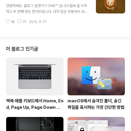
글 내용
더 해보기로 했습니다. 살면서 언제 또 이렇게 제가 좋아하
안녕하세요. 블로그 운영지기 ONE™ 입니다.벌써 을 시작
는 것 "맥"에 관련된 블로그를 운영해 보겠습니까. 지금처
하고 두 번째 맞는 한가위입니다. 아직 많은 부분에서 모자
럼 실시간에 가깝게 소식 전해드리지는 못하겠지만, 그 만
람을 느끼지만 블로그 운영에 자양분이 되는 따뜻한 격려
큼 더 유용하고 알찬 소식 전해드릴 수 있도록 노력하겠습
18
71
2013. 9. 17.
와 응원 보내주시는 분들께 이 자리를 빌려 진심으로 감사
니다. 물론 일에 지장이 가지 않는 선에서 말이죠. 앞으로
의 말씀을 드립니다. 앞으로도 알찬 내용과 흥미있는 포스
해외에서 근무한다는 계획..
팅을 올리도록 노력하는 동시에, 따사로운 가을 햇살에 고
개숙이며 익어가는 벼처럼 겸손한 자세로 블로그 운영에
임하도록 하겠습니다.오랜만에 한가위 연휴가 5일이나 되
이 블로그 인기글
는데, 용돈 달라고 보채는 조카들과 장가 언제 가냐고 성화
이신 부모님의 눈치를 피해 틈틈이 소식 전하겠습니다. Ba
ck to the Mac과 함께 늘 재미있고 의미있는 맥라이프를
보내시길 바라며, 이번 한가위 연휴 기간 가정에 웃음꽃이
만연하길 기원합니다.감사합니다.
맥북∙애플 키보드에서 Home, En
macOS에서 숨겨진 폴더, 숨긴
d, Page Up, Page Down 키
파일을 표시하는 가장 간단한 방법
사용하기