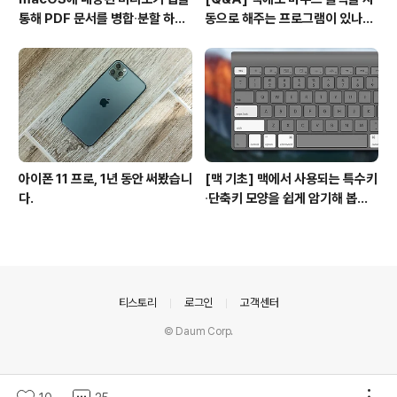
통해 PDF 문서를 병합∙분할 하는
동으로 해주는 프로그램이 있나
방법
요? #오토클릭 #오토마우스
아이폰 11 프로, 1년 동안 써봤습니
[맥 기초] 맥에서 사용되는 특수키
다.
∙단축키 모양을 쉽게 암기해 봅시
다!
의안내
티스토리
로그인
고객센터
© Daum Corp.