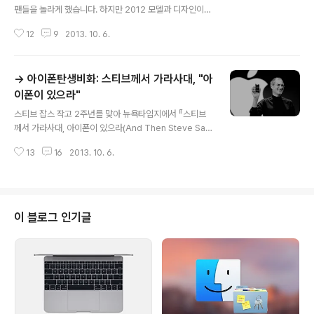
팬들을 놀라게 했습니다. 하지만 2012 모델과 디자인이나
성능면에서 큰 차이가 없다보니 상대적으로 관심이 떨어지
12
9
2013. 10. 6.
는 편인 것 같습니다. 외신들의 보도나 리뷰도 작년의 것을
그대로 답습하거나 차이점만 간단히 나열하는 경우가 많이
보입니다. 하긴 저만해도 조만간 나올 차세대 레티나 맥북
→ 아이폰탄생비화: 스티브께서 가라사대, "아
프로와 아이패드에 온통 관심이 쏠려 있으니 말입니다.그
러던 중 아스테크니카에 비교적 소상한 내용의 가 올라와
이폰이 있으라"
글 내용
전문을 번역해 보았습니다. 21.5" 모델에 대한 사용기이지
스티브 잡스 작고 2주년를 맞아 뉴욕타임지에서 『스티브
만, GPU에 관한 부분을 제외하면 전 아이맥 라인업에 공
께서 가라사대, 아이폰이 있으라(And Then Steve Sai
통적으로 적용할 수 있는 내용을 많이 담고 있습니다. 도입
d, ‘Let There Be an iPhone")』라는 아이폰탄생비화를
부 2011 아이맥이 출시된 지 1년 6개월 후인 지난해 말 애
13
16
2013. 10. 6.
게재했는데, 꼼꼼하고 섬세하게 잘 번역한 글을 알비레오
플은 완전히 새로워진 아이..
포럼의 casaubon님이 올려주셨습니다. 근래 본 여러 애
플 관련 기사 중에서 제일 재미있고 집중해서 본 기사인 것
같습니다."잡스는 아이폰에 수정된 버전의 오에스텐(모든
맥에 탑재돼 있다)이 들어가기 바랬다. 그렇지만 아무도 오
이 블로그 인기글
에스텐과 같은 거대한 프로그램을 휴대폰 칩에 올려 놓을
시도를 하지 않았었다. 오에스텐을 거의 1/10로 줄여야 했
기 때문이다. 코드 수 백만 줄을 없애거나 다시 작성해야 했
으며, 칩이 2006년에나 나왔기에 엔지니어들은 칩 속도와
배..