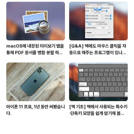
macOS에 내장된 미리보기 앱을
[Q&A] 맥에도 마우스 클릭을 자
통해 PDF 문서를 병합∙분할 하는
동으로 해주는 프로그램이 있나
방법
요? #오토클릭 #오토마우스
아이폰 11 프로, 1년 동안 써봤습니
[맥 기초] 맥에서 사용되는 특수키
다.
∙단축키 모양을 쉽게 암기해 봅시
다!