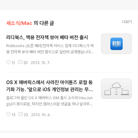
더보기
새소식/Mac
의 다른 글
리디북스, 맥용 전자책 뷰어 베타 버전 출시
글 내용
Ridibooks (오픈 베타)전자책 서비스 업체 리디북스가 맥
용 전자책 뷰어 베타 버전 형식으로 일반에 공개했습니다.
그동안 아이폰이나 아이패드, 안드로이드폰, PC에서만 볼
12
20
2013. 10. 7.
수 있었던 리디북스의 전자책을 이제 맥에서도 볼 수 있게
된 것입니다.앞서 공개된 PC용 뷰어와 마찬가지로 아직은
베타 버전이라 기능이 단촐하고 다소 미흡한 부분이 눈에
OS X 매버릭스에서 사라진 아이튠즈 로컬 동
들어옵니다. 사용자 편의성 측면에서 보는 세부기능을 살
펴보면 주석 첨부 기능이라던가 책갈피 기능이 아직 구현
기화 기능. '앞으로 iOS 개인정보 관리는 무조
글 내용
되지 않았고, 레티나 디스플레이와 트랙패드 제스처를 지
건 iCloud로 해야된다?'
블로그에 올린 OS X 매버릭스 GM 출시 소식에 HeuJun
원하지 않습니다. 일단 아주 기초적인 틀만 잡아 놓은 것 같
g님이 흥미로운, 하지만 염려스러운 댓글을 하나 달아주셨
습니다.뷰어의 상단에는 목차를 열람할 수 있는 버튼과 서
습니다. 내용인 즉슨, "매버릭스부터 아이폰 로컬 동기화
체, 서체 크기, 글 간격, 여백, 배경 등을 선택할 수 있는 보
13
23
2013. 10. 6.
기능이 사라졌습니다.아이폰으로 아이튠즈와 연락처를 동
기 설정 버튼, 한 쪽/두..
기화하려고 보니 "정보" 탭이 없어서 아이클라우드로만 동
기화 해야 하는 상황이 발생합니다. 매버릭스부터 로컬 동
기화 기능을 지원 안한다고 하네요. 보안 문제 때문에 연락