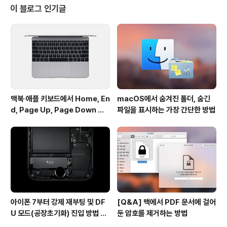
처 등의 민감한 데이터는 가급적 클라우드를 사용안하려고
이 블로그 인기글
하는데 이거 참 난감하군요. 보안에 민감하신 분들은 마운
틴 라이언을 이용하셔야 할 듯 합니다. 자꾸 사용자의 데이
터를 클라우드로 뺴앗아 오려고 하는게 영 탐탁치 않네요.•
참고: http://support.apple.com/kb/PH12117 • 관련
기사: NS..
맥북∙애플 키보드에서 Home, En
macOS에서 숨겨진 폴더, 숨긴
d, Page Up, Page Down 키
파일을 표시하는 가장 간단한 방법
사용하기
아이폰 7부터 강제 재부팅 및 DF
[Q&A] 맥에서 PDF 문서에 걸어
U 모드(공장초기화) 진입 방법 변
둔 암호를 제거하는 방법
경