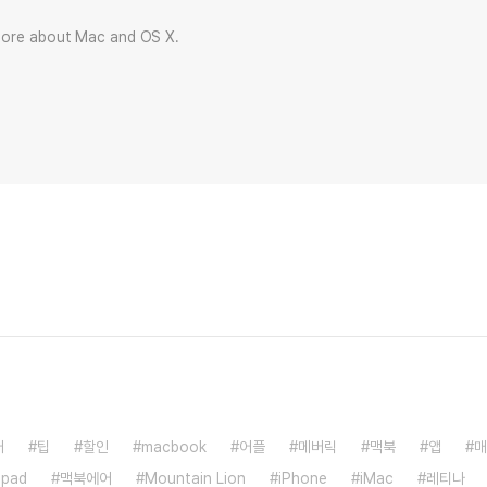
more about Mac and OS X.
어
팁
할인
macbook
어플
메버릭
맥북
앱
매
ipad
맥북에어
Mountain Lion
iPhone
iMac
레티나