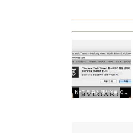
NYT 등 유명 웹사이트, OS X 매버릭스의 '웹 푸시알림' 기능 지원하기 시작해