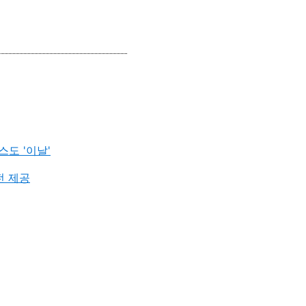
스도 '이날'
전 제공