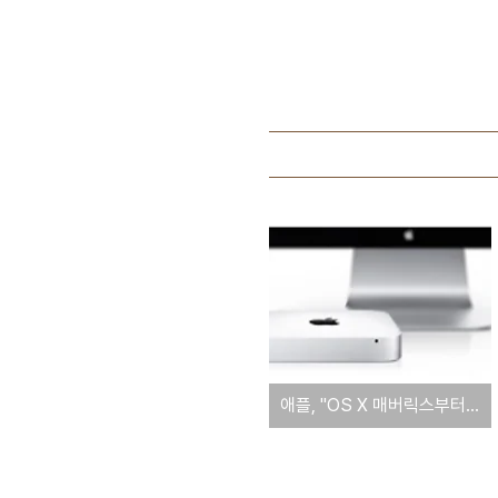
애플, "OS X 매버릭스부터 아이맥, 맥미니도 파워냅(PowerNap) 기술 사용할 수 있다"