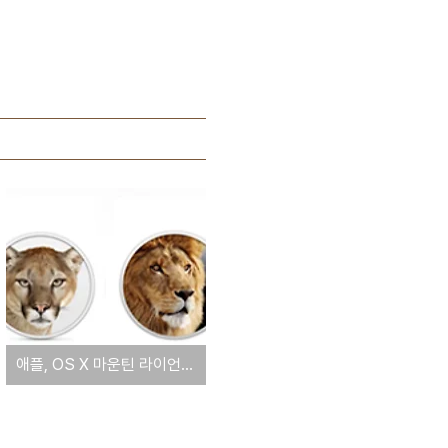
애플, OS X 마운틴 라이언과 OS X 라이언 판매 유지 '19.99불'