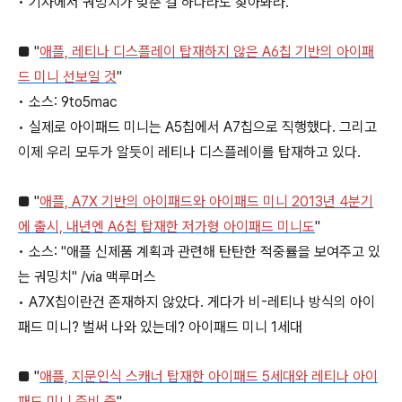
• 기사에서 궈밍치가 맞춘 걸 하나라도 찾아봐라.
■ "
애플, 레티나 디스플레이 탑재하지 않은 A6칩 기반의 아이패
드 미니 선보일 것
"
• 소스: 9to5mac
• 실제로 아이패드 미니는 A5칩에서 A7칩으로 직행했다. 그리고
이제 우리 모두가 알듯이 레티나 디스플레이를 탑재하고 있다.
■ "
애플, A7X 기반의 아이패드와 아이패드 미니 2013년 4분기
에 출시, 내년엔 A6칩 탑재한 저가형 아이패드 미니도
"
• 소스: "애플 신제품 계획과 관련해 탄탄한 적중률을 보여주고 있
는 궈밍치" /via 맥루머스
• A7X칩이란건 존재하지 않았다. 게다가 비-레티나 방식의 아이
패드 미니? 벌써 나와 있는데? 아이패드 미니 1세대
■ "
애플, 지문인식 스캐너 탑재한 아이패드 5세대와 레티나 아이
패드 미니 준비 중
"