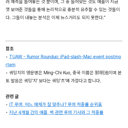
러 예측을 늘여놓는 것 뿐이며, 그 중 들어맞는 것도 애플이 지금
껏 보여준 것들을 통해 논리적으로 충분히 유추할 수 있는 것들이
다. 그들이 내놓는 분석은 이제 뉴스거리도 되지 못한다."
참조
•
TUAW - Rumor Roundup: iPad-slash-Mac event postmo
rtem
• 궈밍치의 영문명은 Ming-Chi Kuo, 중국 이름은 郭明池이며 본
토 발음은 궈밍'치' 보다는 궈밍'츠'에 가깝다고 합니다.
관련 글
•
IT 루머, 어느 매체가 잘 맞추나? 루머 적중률 순위표
•
지난 4개월 간의 애플, 맥 관련 루머 기사와 그 적중률