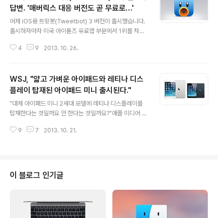
답변. '매버릭스 대응 버전도 곧 무료로…'
글 내용
어제 iOS용 트윗봇(Tweetbot) 3 버전이 출시했습니다.
출시하자마자 미국 아이튠즈 유료앱 부분에서 1위를 차지
하고 있고, 한국 아이튠즈에서도 3위를 차지하는 기염을
4
9
2013. 10. 26.
토하고 있습니다. 요즘 많은 앱들이 그러하듯 iOS 7에서
디자인 큐를 가져오면서 아예 별도의 앱으로 새로 출시했
는데, 이에 따라 구 버전 사용자도 다시 비용을 지불하고 새
WSJ, "얇고 가벼운 아이패드와 레티나 디스
버전을 구매해야 합니다. 원래 가격은 4.99불이라고 하는
데 현재 새 버전 런칭을 기념해 2.99불에 판매되고 있습니
플레이 탑재된 아이패드 미니 출시된다."
글 내용
다. 아울러 유니버설 버전으로 나오지 않고 아이폰용으로
"대체 아이패드 미니 2세대 모델에 레티나 디스플레이를
나오면서 나중에 아이패드 버전이 나오면 또 같은 비용을
탑재한다는 것일까요 안 한다는 것일까요?"애플 미디어 이
주고 구매해야 할 것으로 예상하고 있습니다.요즘 공식 트
벤트가 22일에 개최될 예정인 가운데 아이패드 미니 2세
위터앱도 잘 나오는데 굳이 '유료' 트위터 앱을 구매해야할
9
7
2013. 10. 21.
대 모델의 레티나 디스플레이 탑재 여부가 애플 팬들의 최
필요가 있을까 하는 의문..
대 관심사로 떠오르고 있습니다. 이에 따라 여러 언론매체
들이 아이패드 미니에 레티나 디스플레이가 탑재된다 안
된다 엇갈린 분석을 내놓고 있는데 미국 메이저 언론매체
중의 하나인 월스트리트저널(이하 'WSJ')은 부품업체 정
이 블로그 인기글
보통을 인용해 애플이 레티나 디스플레이를 탑재한 아이패
드 미니 2세대 모델을 22일 이벤트에서 선보일 것이라고
확신했습니다. 또한, 차세대 아이패드는 현행 모델의 유리
커버 대신 두께가 얇은 필름을 이용해 전체적인 두께와 무