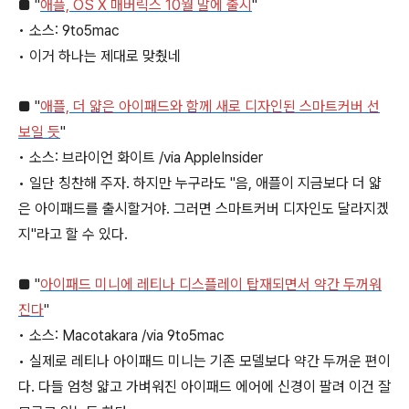
■ "
애플, OS X 매버릭스 10월 말에 출시
"
• 소스: 9to5mac
• 이거 하나는 제대로 맞췄네
■ "
애플, 더 얇은 아이패드와 함께 새로 디자인된 스마트커버 선
보일 듯
"
• 소스: 브라이언 화이트 /via AppleInsider
• 일단 칭찬해 주자. 하지만 누구라도 "음, 애플이 지금보다 더 얇
은 아이패드를 출시할거야. 그러면 스마트커버 디자인도 달라지겠
지"라고 할 수 있다.
■ "
아이패드 미니에 레티나 디스플레이 탑재되면서 약간 두꺼워
진다
"
• 소스: Macotakara /via 9to5mac
• 실제로 레티나 아이패드 미니는 기존 모델보다 약간 두꺼운 편이
다. 다들 엄청 얇고 가벼워진 아이패드 에어에 신경이 팔려 이건 잘