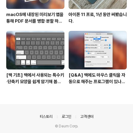
macOS에 내장된 미리보기 앱을
아이폰 11 프로, 1년 동안 써봤습니
통해 PDF 문서를 병합∙분할 하는
다.
방법
[맥 기초] 맥에서 사용되는 특수키
[Q&A] 맥에도 마우스 클릭을 자
∙단축키 모양을 쉽게 암기해 봅시
동으로 해주는 프로그램이 있나
다!
요? #오토클릭 #오토마우스
의안내
티스토리
로그인
고객센터
© Daum Corp.