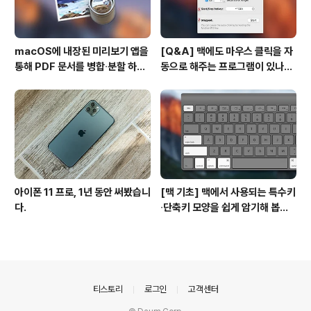
macOS에 내장된 미리보기 앱을
[Q&A] 맥에도 마우스 클릭을 자
통해 PDF 문서를 병합∙분할 하는
동으로 해주는 프로그램이 있나
방법
요? #오토클릭 #오토마우스
아이폰 11 프로, 1년 동안 써봤습니
[맥 기초] 맥에서 사용되는 특수키
다.
∙단축키 모양을 쉽게 암기해 봅시
다!
의안내
티스토리
로그인
고객센터