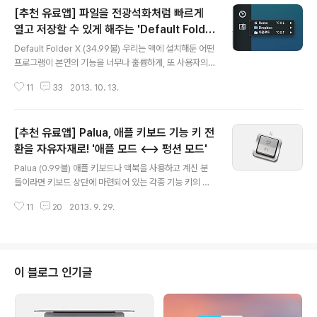
[추천 유료앱] 파일을 전광석화처럼 빠르게
열고 저장할 수 있게 해주는 'Default Folde
글 내용
r X'
Default Folder X (34.99불) 우리는 맥에 설치해둔 어떤
프로그램이 본연의 기능을 너무나 훌륭하게, 또 사용자의
관심을 끌지 않고 뒤에서 조용히 작동하는 바람에 그 존재
11
33
2013. 10. 13.
나 중요성 자체를 잊고 지내는 경우가 있습니다. 그러다 O
S X을 새로 설치하면 어딘가 모르게 부조화스럽고 불편한
느낌을 받게 되고 부랴부랴 앱을 설치하게 되죠. 언제 어떤
[추천 유료앱] Palua, 애플 키보드 기능 키 전
이유로 앱을 구매하고 맥에 설치했는지 기억조차 가물 하
지만, 이제 그 앱이 없던 시절로 다시 돌아간다는 것은 상상
환을 자유자재로! '애플 모드 ⟷ 펑션 모드'
글 내용
하기조차 어려운 일이 되어버립니다. 맥을 어느 정도 사용
Palua (0.99불) 애플 키보드나 맥북을 사용하고 계신 분
하신 분들은 어떤 느낌인지 잘 아실 것이고, 또 이런 앱들이
들이라면 키보드 상단에 마련되어 있는 각종 기능 키의 유
이제 하나의 목록을 이루고 있을 겁니다. 이번에 소개해 드
용성을 잘 알고 계시리라 생각합니다. 화면과 키보드 조명
리는 'Default Folder X'도 제게 있어 그런 앱입니다. ..
11
20
2013. 9. 29.
밝기 조절, 아이튠즈 노래 재생 기능, 시스템 음량 조절 등
아주 빈번하게 사용하는 각종 기능이 각 기능키에 할당되
어 있어 무척 편리하게 사용할 수 있습니다.하지만 애플이
사전에 설정해 놓은 기능이 아니라 F1-F12 키 본연의 기능
을 사용하려면 어떻게 해야할까요? 네, 간단히 기능 키를
이 블로그 인기글
눌러주기 전에 fn 키를 지긋이 눌러주시면 됩니다. 하지만
Sublime Text나 Pro Tools 등 기능 키 입력 빈도가 높
은 프로그램이나, 패러렐즈, VMware를 통해 윈도우를 사