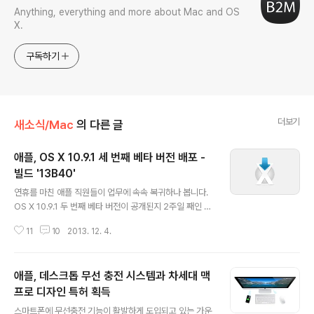
Anything, everything and more about Mac and OS
X.
구독하기
더보기
새소식/Mac
의 다른 글
애플, OS X 10.9.1 세 번째 베타 버전 배포 -
빌드 '13B40'
글 내용
연휴를 마친 애플 직원들이 업무에 속속 복귀하나 봅니다.
OS X 10.9.1 두 번째 베타 버전이 공개된지 2주일 째인 오
늘, 세 번째 베타 버전이 개발자와 애플시드의 다운로드를
11
10
2013. 12. 4.
기다리고 있습니다.변경 사항은 지난 버전과 거의 동일합
니다. 오늘 나온 새 베타 버전 역시 메일 앱과 구글 지메일
의 호환성을 개선하는 한편, 보이스 오버, 사파리, 그래픽
애플, 데스크톱 무선 충전 시스템과 차세대 맥
드라이버와 관련한 다수의 개선 사항을 포함하고 있습니
다. 아울러 릴리스 노트에는 없지만 OS X 매버릭스 첫 업
프로 디자인 특허 획득
글 내용
데이트인 만큼 다양한 버그가 대폭 수정되었을 것으로 예
스마트폰에 무선충전 기능이 활발하게 도입되고 있는 가운