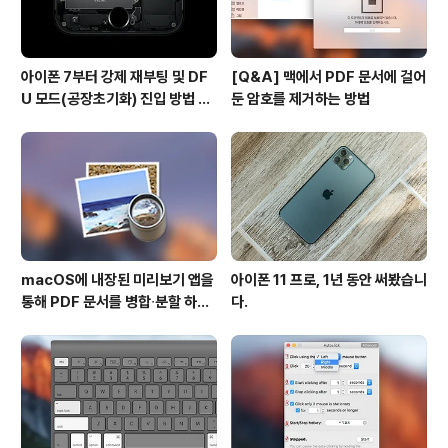
아이폰 7부터 강제 재부팅 및 DF
[Q&A] 맥에서 PDF 문서에 걸어
U 모드(공장초기화) 진입 방법 변
둔 암호를 제거하는 방법
경
macOS에 내장된 미리보기 앱을
아이폰 11 프로, 1년 동안 써봤습니
통해 PDF 문서를 병합∙분할 하는
다.
방법