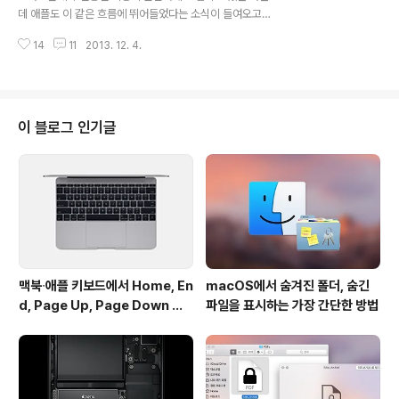
상되고 있습니다.9to5mac 등 일부 외신은 애플이 OS X
데 애플도 이 같은 흐름에 뛰어들었다는 소식이 들여오고
10.9.1 업데이트를 통해 매버릭스의 안정성을 어느정도 확
있습니다.美 씨넷은 애플 특허 관련 매체인 패이턴틀리애
보하면, 차후에 배포할 OS X 10.9.2 업데이트를 통해 페
14
11
2013. 12. 4.
플을 인용해 애플이 오늘 다수의 특허권을 획득했으며, 이
이스타임 오..
중 데스크톱 '무선 충전 시스템'에 관한 특허(미국 특허번
호: 8,598,747)가 포함돼 있다고 보도했습니다.특허에 따
르면 애플 데스크톱 컴퓨터에 탑재된 '근거리 자기공명(NF
MR)' 전원 장치가 컴퓨터 주변에 "가상 충전 영역"을 생성
이 블로그 인기글
하며, 애플 키보드와 매직마우스, 아이폰, 아이팟 등 이 영
역 안에 있는 여러 외부기기에 동시에 전원을 공급하는 방
식입니다.씨넷은 애플이 이번 특허 전에 ▲ 스마트 커버를
이용해 아이패드를 충전하는 기술 ▲ 모니터와 본체를 분
리해도 충전되는 '컨버터를 맥..
맥북∙애플 키보드에서 Home, En
macOS에서 숨겨진 폴더, 숨긴
d, Page Up, Page Down 키
파일을 표시하는 가장 간단한 방법
사용하기