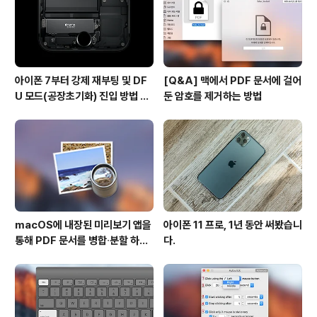
아이폰 7부터 강제 재부팅 및 DF
[Q&A] 맥에서 PDF 문서에 걸어
U 모드(공장초기화) 진입 방법 변
둔 암호를 제거하는 방법
경
macOS에 내장된 미리보기 앱을
아이폰 11 프로, 1년 동안 써봤습니
통해 PDF 문서를 병합∙분할 하는
다.
방법