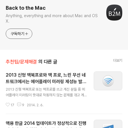
Back to the Mac
Anything, everything and more about Mac and OS
X.
구독하기
더보기
추천팁/문제해결
의 다른 글
2013 신형 맥북프로와 맥 프로, 느린 무선 네
트워크에서는 에어플레이 미러링 제성능 발휘
글 내용
못해
2013 신형 맥북프로 또는 맥프로를 쓰고 계신 분들 중 에
어플레이 미러링이 뜻대로 작동하지 않는 문제를 겪고 계
시진 않으십니까? 블루투스 장비와 느린 공유기 속도가 원
17
9
2014. 2. 6.
인으로 지목되고 있습니다.애플은 오늘 공식 홈페이지에
"802.11b/g 네트워크 상에서 에어플레이 미러링이 멈추
거나 접속이 끊기는 문제"라는 제목의 지원문서를 새로 게
맥용 한글 2014 업데이트가 정상적으로 진행
시했습니다. 속도가 느린 802.11b/g 네트워크상에서 에