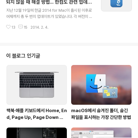
어플레이 미러링 성능이 제대로 나오지 않는다는 것인데,
되지 않을 때 해결 방법... 한컴도 관련 업데이
글 내용
모든 맥에서 나타나는 증상은 아니며 2013 하반기 맥북프
트 배포
지난 12월 19일에 한글 2014 for Mac이 출시된 이후로
로 또는 신형 맥 프로가 문제 대상 모델입니다.애플이 내놓
어제까지 총 두 번의 업데이트가 있었습니다. 각 버전의 변
은 해답은 뜻밖에도 블루투스를 끄는 것인데, 어디까지나
경사항은 링크를 통해 확인할 수 있는데, 레티나 디스플레
증상을 완화하는 임시 해결책에 불과하며 블루투스 방식의
13
15
2014. 2. 4.
이 지원과 문자 입력시 발생하던 동작 오류 수정 등 "한글
무선 마우스 또는 트랙패드를 쓰는 분..
2014 사용기"에서 문제시 삼았던 부분이 업데이트를 통해
상당수 개선되었습니다. 하지만 정작 다른 곳에서 문제가
발생했습니다. 영문 상위, 즉 OS X을 영어로 사용하도록
설정한 상태에서 한글이 새 버전으로 업데이트가 되지 않
이 블로그 인기글
는 증상이 나타납니다. 이 때문에 첫번째 업데이트가 나왔
던 1월 7일부터 클리앙 맥당, 맥 매니아 등 국내 맥 관련 모
임에서 관련 증상을 토로하는 분이 적지 않았습니다. 다행
히 한컴도 해당 문제를 인지하고 설 연휴가 끝나자 마자
"시스템 언어를 영..
맥북∙애플 키보드에서 Home, En
macOS에서 숨겨진 폴더, 숨긴
d, Page Up, Page Down 키
파일을 표시하는 가장 간단한 방법
사용하기